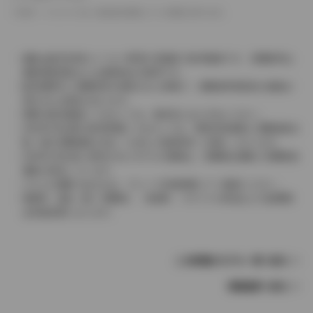
革シートについては一部合皮を使用している場合があります。
価格は販売当時のメーカー希望小売価格で参考価格です。消費税率は
価格情報登録または更新時点の税率です。
販売期間中に消費税率が変更された車種で、消費税率変更前の価格が
表示される場合があります。
実際の販売価格につきましては、販売店におたずねください。
2004年4月以降の発売車種につきましては、車両本体価格と消費税相当
額（地方消費税額を含む）を含んだ総額表示（内税）となります。
2004年3月以前に発売されたモデルの価格は、消費税込価格と消費税抜
価格が混在しています。
どちらの価格であるかは、グレード詳細画面にてご確認ください。
保険料、税金（除く消費税）、登録料、リサイクル料金などの諸費用
は別途必要となります。
この車種のモデル一覧へ戻る
車種選択へ戻る