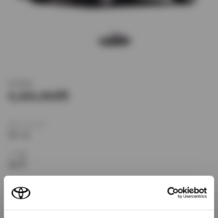
新車価格
4,260,000
ボディタイプ
クーペ
ドア数
3ドア
乗車定員
4名
型式