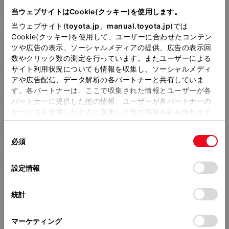
E-JZA80
当ウェブサイトはCookie(クッキー)を使用します。
当ウェブサイト(
toyota.jp
、
manual.toyota.jp
)では
全長
×
全幅
×
全高
4520
×
1810
×
1275mm
Cookie(クッキー)を使用して、ユーザーに合わせたコンテン
ツや広告の表示、ソーシャルメディアの提供、広告の表示回
ホイールベース ※1
数やクリック数の測定を行っています。またユーザーによる
2550mm
サイト利用状況についても情報を収集し、ソーシャルメディ
アや広告配信、データ解析の各パートナーと共有していま
トレッド前／後
す。各パートナーは、ここで収集された情報とユーザーが各
1520/1525mm
パートナーに提供した他の情報、ユーザーが各パートナーの
サービスを使用したときに収集した他の情報を組み合わせて
室内長
×
室内幅
×
室内高
使用することがあります。当ウェブサイトの使用を続行する
1580
×
1480
×
1065mm
同
とCookie(クッキー)に同意したこととなります。
必須
意
車両重量
の
「すべてのCookieを許可」をクリックすることで、お客様の
1490kg
選
デバイスにすべてのCookie(クッキー)が保存されることに同
設定情報
択
意したことになります。Cookie(クッキー)のオプトアウト、
設定の変更、同意を撤回したりするにあたっては、当社の
統計
「
Cookie（クッキー）情報の取り扱いについて
」をご覧くだ
さい。
マーケティング