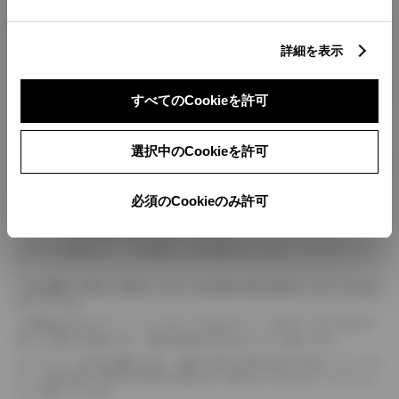
燃料・性能・詳細スペック
詳細を表示
装備・オプション
すべてのCookieを許可
選択中のCookieを許可
ボディカラー
必須のCookieのみ許可
車の種類、仕様により数値が複数ある場合とサスペンション形式などにより、ホイ
ールベースが左右で数値が異なる場合がございます。
エンジン仕様により、×2の表記がしてある場合がございます。（ロータリーエンジ
ン）
車の種類、仕様により燃料タンクが二つある場合と異なる燃料タンクが二つある場
合がございます。
燃費表示はWLTCモード、10・15モード又は10モード、JC08モードのいずれかに
基づいた試験上の数値であり、実際の数値は走行条件などにより異なります。
ドライバーが任意で駆動を２輪・４輪を切り替える事が出来る４WDを「パートタイ
ム」、車両の設定で常時又は可変又は切替えを行う事を主とするものを「フルタイム」
として表示しています。