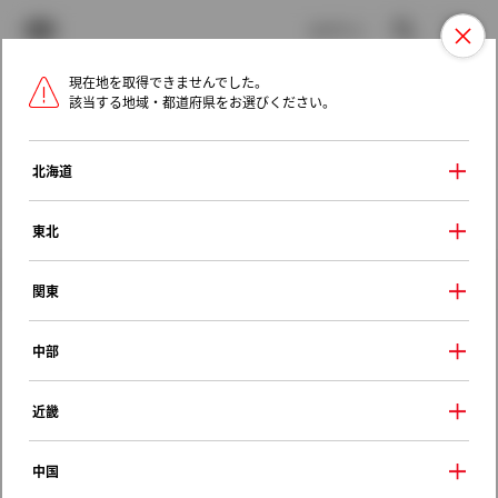
TOYOTA
検索
メニュ
ログイン
現在地を取得できませんでした。
ラインアップ
オーナーサポート
トピックス
該当する地域・都道府県をお選びください。
トヨタ認定中古車
メニュー
北海道
未設定
お気に入り
保存した見積り
閲覧履歴
東北
クルマ情報
関東
中部
トヨタ スープラ
近畿
ＲＺ
1994年（平成6年） 8月発売
中国