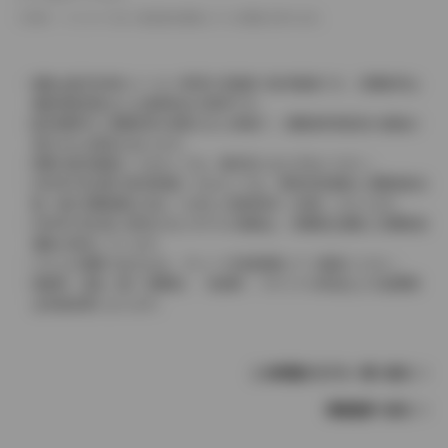
革シートについては一部合皮を使用している場合があります。
価格は販売当時のメーカー希望小売価格で参考価格です。消費税率は
価格情報登録または更新時点の税率です。
販売期間中に消費税率が変更された車種で、消費税率変更前の価格が
表示される場合があります。
実際の販売価格につきましては、販売店におたずねください。
2004年4月以降の発売車種につきましては、車両本体価格と消費税相当
額（地方消費税額を含む）を含んだ総額表示（内税）となります。
2004年3月以前に発売されたモデルの価格は、消費税込価格と消費税抜
価格が混在しています。
どちらの価格であるかは、グレード詳細画面にてご確認ください。
保険料、税金（除く消費税）、登録料、リサイクル料金などの諸費用
は別途必要となります。
この車種のモデル一覧へ戻る
車種選択へ戻る