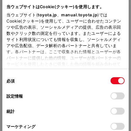
E-JZA80
当ウェブサイトはCookie(クッキー)を使用します。
当ウェブサイト(
toyota.jp
、
manual.toyota.jp
)では
全長
×
全幅
×
全高
4520
×
1810
×
1275mm
Cookie(クッキー)を使用して、ユーザーに合わせたコンテン
ツや広告の表示、ソーシャルメディアの提供、広告の表示回
ホイールベース ※1
数やクリック数の測定を行っています。またユーザーによる
2550mm
サイト利用状況についても情報を収集し、ソーシャルメディ
アや広告配信、データ解析の各パートナーと共有していま
トレッド前／後
す。各パートナーは、ここで収集された情報とユーザーが各
1520/1525mm
パートナーに提供した他の情報、ユーザーが各パートナーの
サービスを使用したときに収集した他の情報を組み合わせて
室内長
×
室内幅
×
室内高
使用することがあります。当ウェブサイトの使用を続行する
1580
×
1480
×
1065mm
同
とCookie(クッキー)に同意したこととなります。
必須
意
車両重量
の
「すべてのCookieを許可」をクリックすることで、お客様の
1410kg
選
デバイスにすべてのCookie(クッキー)が保存されることに同
設定情報
択
意したことになります。Cookie(クッキー)のオプトアウト、
設定の変更、同意を撤回したりするにあたっては、当社の
統計
「
Cookie（クッキー）情報の取り扱いについて
」をご覧くだ
さい。
マーケティング