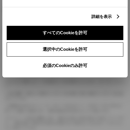
燃料・性能・詳細スペック
詳細を表示
装備・オプション
すべてのCookieを許可
選択中のCookieを許可
ボディカラー
必須のCookieのみ許可
車の種類、仕様により数値が複数ある場合とサスペンション形式などにより、ホイ
ールベースが左右で数値が異なる場合がございます。
エンジン仕様により、×2の表記がしてある場合がございます。（ロータリーエンジ
ン）
車の種類、仕様により燃料タンクが二つある場合と異なる燃料タンクが二つある場
合がございます。
燃費表示はWLTCモード、10・15モード又は10モード、JC08モードのいずれかに
基づいた試験上の数値であり、実際の数値は走行条件などにより異なります。
ドライバーが任意で駆動を２輪・４輪を切り替える事が出来る４WDを「パートタイ
ム」、車両の設定で常時又は可変又は切替えを行う事を主とするものを「フルタイム」
として表示しています。