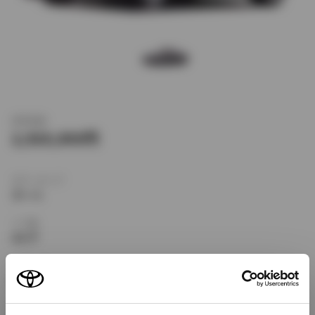
新車価格
2,920,000
ボディタイプ
クーペ
ドア数
3ドア
乗車定員
4名
型式