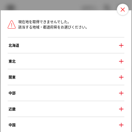
TOYOTA
検索
メニュ
ログイン
現在地を取得できませんでした。
ラインアップ
オーナーサポート
トピックス
該当する地域・都道府県をお選びください。
トヨタ認定中古車
メニュー
北海道
未設定
お気に入り
保存した見積り
閲覧履歴
東北
クルマ情報
関東
中部
トヨタ スープラ
近畿
ＳＺ
1994年（平成6年） 8月発売
中国