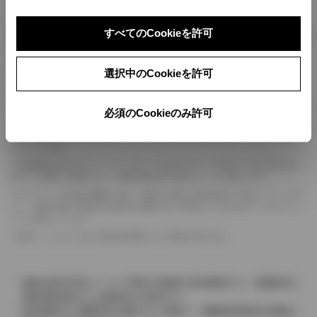
ボディカラー
すべてのCookieを許可
選択中のCookieを許可
車の種類、仕様により数値が複数ある場合とサスペンション形式などにより、ホイ
ールベースが左右で数値が異なる場合がございます。
エンジン仕様により、×2の表記がしてある場合がございます。（ロータリーエンジ
必須のCookieのみ許可
ン）
車の種類、仕様により燃料タンクが二つある場合と異なる燃料タンクが二つある場
合がございます。
燃費表示はWLTCモード、10・15モード又は10モード、JC08モードのいずれかに
基づいた試験上の数値であり、実際の数値は走行条件などにより異なります。
ドライバーが任意で駆動を２輪・４輪を切り替える事が出来る４WDを「パートタイ
ム」、車両の設定で常時又は可変又は切替えを行う事を主とするものを「フルタイム」
として表示しています。
革シートについては一部合皮を使用している場合があります。
価格は販売当時のメーカー希望小売価格で参考価格です。消費税率は
価格情報登録または更新時点の税率です。
販売期間中に消費税率が変更された車種で、消費税率変更前の価格が