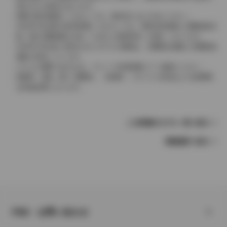
表示される場合があります。
実際の販売価格につきましては、販売店におたずねください。
2004年4月以降の発売車種につきましては、車両本体価格と消費税相当
額（地方消費税額を含む）を含んだ総額表示（内税）となります。
2004年3月以前に発売されたモデルの価格は、消費税込価格と消費税抜
価格が混在しています。
どちらの価格であるかは、グレード詳細画面にてご確認ください。
保険料、税金（除く消費税）、登録料、リサイクル料金などの諸費用
は別途必要となります。
この車種のモデル一覧へ戻る
車種選択へ戻る
FAQ・お問い合わせ