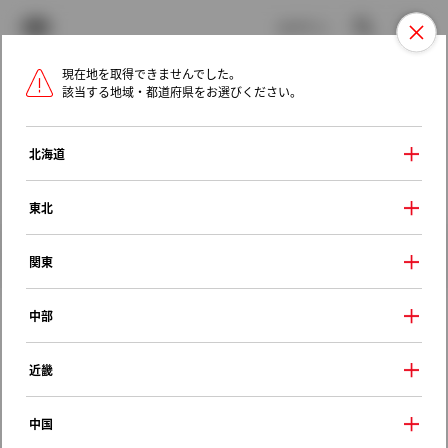
TOYOTA
検索
メニュ
ログイン
現在地を取得できませんでした。
ラインアップ
オーナーサポート
トピックス
該当する地域・都道府県をお選びください。
トヨタ認定中古車
メニュー
北海道
未設定
お気に入り
保存した見積り
閲覧履歴
東北
クルマ情報
関東
中部
トヨタ ターセル
近畿
アベニュー
1990年（平成2年） 9月発売
中国