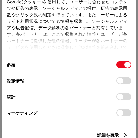
2380mm
Cookie(クッキー)を使用して、ユーザーに合わせたコンテン
ツや広告の表示、ソーシャルメディアの提供、広告の表示回
トレッド前／後
数やクリック数の測定を行っています。またユーザーによる
1400/1430mm
サイト利用状況についても情報を収集し、ソーシャルメディ
アや広告配信、データ解析の各パートナーと共有していま
室内長
×
室内幅
×
室内高
す。各パートナーは、ここで収集された情報とユーザーが各
1760
×
1370
×
1150mm
パートナーに提供した他の情報、ユーザーが各パートナーの
サービスを使用したときに収集した他の情報を組み合わせて
車両重量
使用することがあります。当ウェブサイトの使用を続行する
850kg
同
とCookie(クッキー)に同意したこととなります。
必須
意
の
「すべてのCookieを許可」をクリックすることで、お客様の
選
デバイスにすべてのCookie(クッキー)が保存されることに同
設定情報
択
意したことになります。Cookie(クッキー)のオプトアウト、
設定の変更、同意を撤回したりするにあたっては、当社の
統計
「
Cookie（クッキー）情報の取り扱いについて
」をご覧くだ
さい。
燃料・性能・詳細スペック
マーケティング
装備・オプション
詳細を表示