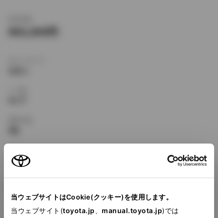
新車価格
960,000
ボディタイプ
セダン
ドア数
4ドア
乗車定員
5名
型式
E-EL41
全長
×
全幅
×
全高
4110
×
1660
×
1370mm
当ウェブサイトはCookie(クッキー)を使用します。
ホイールベース ※1
当ウェブサイト(
toyota.jp
、
manual.toyota.jp
)では