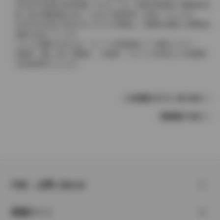
2004年4月以降の発売車種につきましては、車両本体価格と消費税相当
額（地方消費税額を含む）を含んだ総額表示（内税）となります。
2004年3月以前に発売されたモデルの価格は、消費税込価格と消費税抜
価格が混在しています。
どちらの価格であるかは、グレード詳細画面にてご確認ください。
保険料、税金（除く消費税）、登録料、リサイクル料金などの諸費用
は別途必要となります。
この車種のモデル一覧へ戻る
車種選択へ戻る
FAQ・お問い合わせ
関連サイト