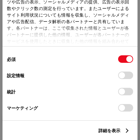
トレッド前／後
ツや広告の表示、ソーシャルメディアの提供、広告の表示回
1400/1395mm
数やクリック数の測定を行っています。またユーザーによる
サイト利用状況についても情報を収集し、ソーシャルメディ
室内長
×
室内幅
×
室内高
アや広告配信、データ解析の各パートナーと共有していま
1760
×
1370
×
1150mm
す。各パートナーは、ここで収集された情報とユーザーが各
パートナーに提供した他の情報、ユーザーが各パートナーの
車両重量
サービスを使用したときに収集した他の情報を組み合わせて
940kg
使用することがあります。当ウェブサイトの使用を続行する
同
とCookie(クッキー)に同意したこととなります。
必須
意
の
「すべてのCookieを許可」をクリックすることで、お客様の
選
デバイスにすべてのCookie(クッキー)が保存されることに同
設定情報
択
意したことになります。Cookie(クッキー)のオプトアウト、
設定の変更、同意を撤回したりするにあたっては、当社の
統計
「
Cookie（クッキー）情報の取り扱いについて
」をご覧くだ
燃料・性能・詳細スペック
さい。
マーケティング
装備・オプション
詳細を表示