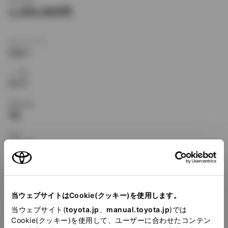
1,356,000
ボディタイプ
セダン
ドア数
4ドア
乗車定員
5名
型式
E-EL43
全長
×
全幅
×
全高
4115
×
1660
×
1370mm
当ウェブサイトはCookie(クッキー)を使用します。
ホイールベース ※1
2380mm
当ウェブサイト(
toyota.jp
、
manual.toyota.jp
)では
Cookie(クッキー)を使用して、ユーザーに合わせたコンテン