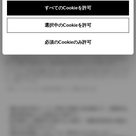
ボディカラー
すべてのCookieを許可
車の種類、仕様により数値が複数ある場合とサスペンション形式などにより、ホイ
選択中のCookieを許可
ールベースが左右で数値が異なる場合がございます。
エンジン仕様により、×2の表記がしてある場合がございます。（ロータリーエンジ
ン）
必須のCookieのみ許可
車の種類、仕様により燃料タンクが二つある場合と異なる燃料タンクが二つある場
合がございます。
燃費表示はWLTCモード、10・15モード又は10モード、JC08モードのいずれかに
基づいた試験上の数値であり、実際の数値は走行条件などにより異なります。
ドライバーが任意で駆動を２輪・４輪を切り替える事が出来る４WDを「パートタイ
ム」、車両の設定で常時又は可変又は切替えを行う事を主とするものを「フルタイム」
として表示しています。
革シートについては一部合皮を使用している場合があります。
価格は販売当時のメーカー希望小売価格で参考価格です。消費税率は
価格情報登録または更新時点の税率です。
販売期間中に消費税率が変更された車種で、消費税率変更前の価格が
表示される場合があります。
実際の販売価格につきましては、販売店におたずねください。