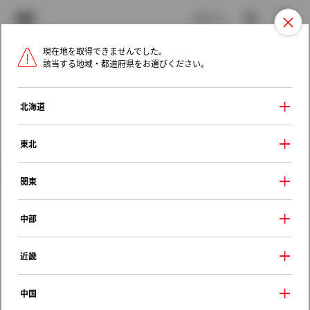
TOYOTA
検索
メニュ
ログイン
現在地を取得できませんでした。
ラインアップ
オーナーサポート
トピックス
該当する地域・都道府県をお選びください。
トヨタ認定中古車
メニュー
北海道
未設定
お気に入り
保存した見積り
閲覧履歴
東北
クルマ情報
関東
中部
トヨタ ターセル
近畿
ＶＸ
1992年（平成4年） 8月発売
中国