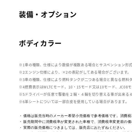
装備・オプション
ボディカラー
車の種類、仕様により数値が複数ある場合とサスペンション形
エンジン仕様により、×2の表記がしてある場合がございます。
車の種類、仕様により燃料タンクが二つある場合と異なる燃料
燃費表示はWLTCモード、10・15モード又は10モード、J
ドライバーが任意で駆動を２輪・４輪を切り替える事が出来る
革シートについては一部合皮を使用している場合があります。
価格は販売当時のメーカー希望小売価格で参考価格です。消費税
販売期間中に消費税率が変更された車種で、消費税率変更前の価
実際の販売価格につきましては、販売店におたずねください。