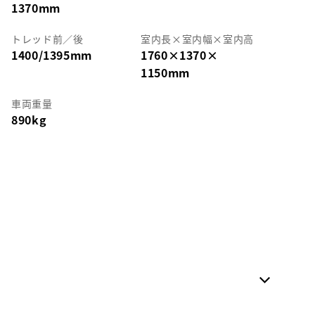
1370mm
トレッド前／後
室内長
×
室内幅
×
室内高
1400/1395mm
1760
×
1370
×
1150mm
車両重量
890kg