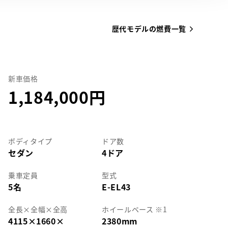
歴代モデルの燃費一覧
新車価格
1,184,000
ボディタイプ
ドア数
セダン
4ドア
乗車定員
型式
5名
E-EL43
全長
×
全幅
×
全高
ホイールベース ※1
4115
×
1660
×
2380mm