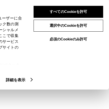
検索
メニュー
ログイン
すべてのCookieを許可
、ユーザーに合
ック数の測
選択中のCookieを許可
ーシャルメ
ここで収集
必須のCookieのみ許可
メニュー
のサービス
ブサイトの
域
未設定
ie(クッキ
、設定の変
扱いについ
クルマ情報
詳細を表示