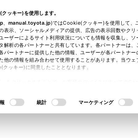
e(クッキー)を使用します。
jp
、
manual.toyota.jp
)ではCookie(クッキー)を使用して
の表示、ソーシャルメディアの提供、広告の表示回数やクリ
ユーザーによるサイト利用状況についても情報を収集し、ソ
タ解析の各パートナーと共有しています。各パートナーは、
各パートナーに提供した他の情報、ユーザーが各パートナー
た他の情報を組み合わせて使用することがあります。当ウェ
オンライン購入
お気に入り
保存した見積り
閲覧履歴
お住まいの地
ie(クッキー)に同意したこととなります。
許可」をクリックすることで、お客様のデバイスにすべてのCook
意したことになります。Cookie(クッキー)のオプトアウト
るにあたっては、当社の「
Cookie（クッキー）情報の取り
モデル・年式
・グレード
の選択
報
統計
マーケティング