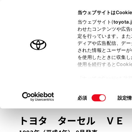
TOYOTA
当ウェブサイトはCooki
当ウェブサイト(
toyota.
わせたコンテンツや広告
ラインアップ
オーナーサポート
トピックス
定を行っています。また
ディアや広告配信、デー
トヨタ認定中古車
された情報とユーザーが
を使用したときに収集し
中古車を探す
トヨタ認定中古車の魅力
3つの買い方
使用を続行するとCook
「すべてのCookieを
ー)が保存されることに同
更、同意を撤回したりす
車種
の選択
同
必須
設定情
て
」をご覧ください。
意
の
トヨタ ターセル
ＶＥ
選
択