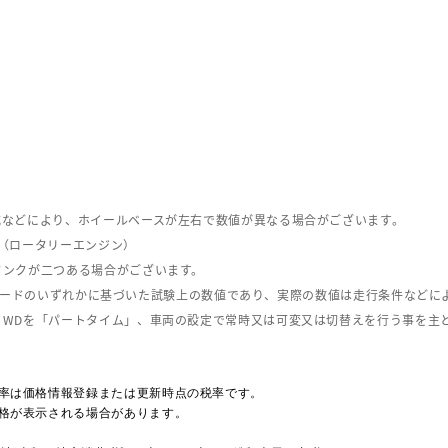
式などにより、ホイールベースが左右で数値が異なる場合がございます。
（ロータリーエンジン）
タンクが二つある場合がございます。
C08モードのいずれかに基づいた試験上の数値であり、実際の数値は走行条件などに
４WDを「パートタイム」、車両の設定で常時又は可変又は切替えを行う事を主
率は価格情報登録または更新時点の税率です。
格が表示される場合があります。