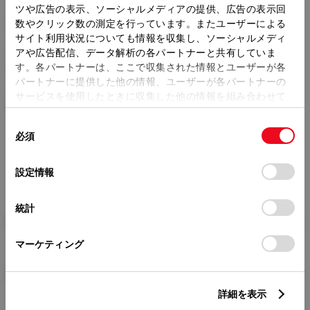
ツや広告の表示、ソーシャルメディアの提供、広告の表示回
トレッド前／後
1475/1440mm
数やクリック数の測定を行っています。またユーザーによる
サイト利用状況についても情報を収集し、ソーシャルメディ
室内長
×
室内幅
×
室内高
アや広告配信、データ解析の各パートナーと共有していま
1905
×
1425
×
1160mm
す。各パートナーは、ここで収集された情報とユーザーが各
パートナーに提供した他の情報、ユーザーが各パートナーの
車両重量
サービスを使用したときに収集した他の情報を組み合わせて
1330kg
使用することがあります。当ウェブサイトの使用を続行する
同
とCookie(クッキー)に同意したこととなります。
必須
意
の
「すべてのCookieを許可」をクリックすることで、お客様の
選
デバイスにすべてのCookie(クッキー)が保存されることに同
設定情報
択
意したことになります。Cookie(クッキー)のオプトアウト、
設定の変更、同意を撤回したりするにあたっては、当社の
統計
「
Cookie（クッキー）情報の取り扱いについて
」をご覧くだ
燃料・性能・詳細スペック
さい。
マーケティング
装備・オプション
詳細を表示