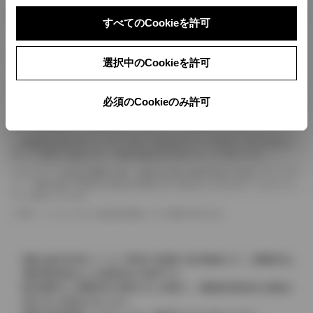
ボディカラー
すべてのCookieを許可
車の種類、仕様により数値が複数ある場合とサスペンション形式などにより、ホイ
選択中のCookieを許可
ールベースが左右で数値が異なる場合がございます。
エンジン仕様により、×2の表記がしてある場合がございます。（ロータリーエンジ
ン）
必須のCookieのみ許可
車の種類、仕様により燃料タンクが二つある場合と異なる燃料タンクが二つある場
合がございます。
燃費表示はWLTCモード、10・15モード又は10モード、JC08モードのいずれかに
基づいた試験上の数値であり、実際の数値は走行条件などにより異なります。
ドライバーが任意で駆動を２輪・４輪を切り替える事が出来る４WDを「パートタイ
ム」、車両の設定で常時又は可変又は切替えを行う事を主とするものを「フルタイム」
として表示しています。
革シートについては一部合皮を使用している場合があります。
価格は販売当時のメーカー希望小売価格で参考価格です。消費税率は
価格情報登録または更新時点の税率です。
販売期間中に消費税率が変更された車種で、消費税率変更前の価格が
表示される場合があります。