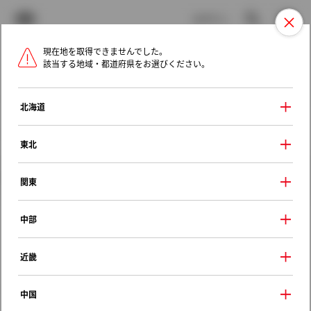
TOYOTA
検索
メニュ
ログイン
現在地を取得できませんでした。
ラインアップ
オーナーサポート
トピックス
該当する地域・都道府県をお選びください。
トヨタ認定中古車
メニュー
北海道
未設定
お気に入り
保存した見積り
閲覧履歴
東北
クルマ情報
関東
中部
トヨタ ビスタ
近畿
ＶＲ フルタイム４ＷＤ
1988年（昭和63年） 8月発売
中国