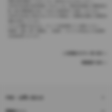
実際の販売価格につきましては、販売店におたずねください。
2004年4月以降の発売車種につきましては、車両本体価格と消費税相当
額（地方消費税額を含む）を含んだ総額表示（内税）となります。
2004年3月以前に発売されたモデルの価格は、消費税込価格と消費税抜
価格が混在しています。
どちらの価格であるかは、グレード詳細画面にてご確認ください。
保険料、税金（除く消費税）、登録料、リサイクル料金などの諸費用
は別途必要となります。
この車種のモデル一覧へ戻る
車種選択へ戻る
FAQ・お問い合わせ
関連サイト