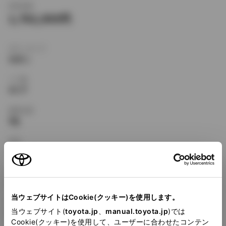
新車価格
1,782,000
ボディタイプ
セダン
ドア数
4ドア
乗車定員
5名
型式
E-SV25
全長
×
全幅
×
全高
4530
×
1690
×
1395mm
当ウェブサイトはCookie(クッキー)を使用します。
ホイールベース ※1
当ウェブサイト(
toyota.jp
、
manual.toyota.jp
)では
2600mm
Cookie(クッキー)を使用して、ユーザーに合わせたコンテン