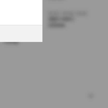
1360mm
トレッド前／後
室内長
×
室内幅
×
室内高
1470/1440mm
1890
×
1415
×
1135mm
車両重量
1120kg