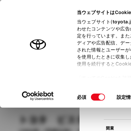
TOYOTA
当ウェブサイトはCooki
当ウェブサイト(
toyota.
わせたコンテンツや広告
ラインアップ
オーナーサポート
トピックス
定を行っています。また
現在
ディアや広告配信、デー
トヨタ認定中古車
該当
された情報とユーザーが
を使用したときに収集し
中古車を探す
トヨタ認定中古車の魅力
3つの買い方
使用を続行するとCook
北海道
「すべてのCookieを
ー)が保存されることに同
更、同意を撤回したりす
車種
の選択
同
必須
設定情
て
」をご覧ください。
東北
意
の
トヨタ ビスタ
エトワ
選
択
関東