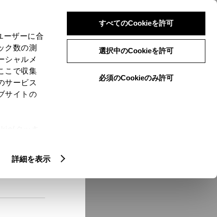
検索
メニュー
ログイン
すべてのCookieを許可
、ユーザーに合
ック数の測
選択中のCookieを許可
ーシャルメ
ここで収集
必須のCookieのみ許可
メニュー
のサービス
ブサイトの
域
未設定
ie(クッキ
、設定の変
扱いについ
クルマ情報
詳細を表示