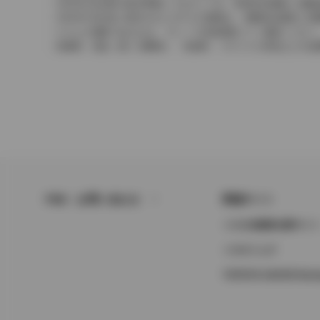
2004年4月以降の発売車種につきましては、車両本体価格と消
2004年3月以前に発売されたモデルの価格は、消費税込価格と
どちらの価格であるかは、グレード詳細画面にてご確認ください
保険料、税金（除く消費税）、登録料、リサイクル料金などの諸
FAQ・お問い合わせ
関連サイト
トヨタ自動車企業サイ
トヨタイムズ
TOYOTA GAZOO Raci