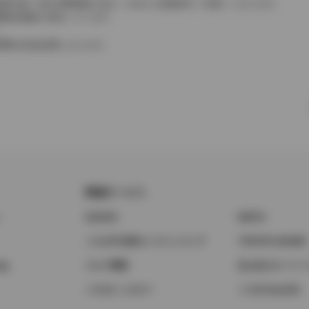
費税相当額（地方消費税額を含む）を含んだ総額表示（内税）となります。
消費税抜価格が混在しています。
。
費用は別途必要となります。
関連サービス
ト
GAZOO
KINTO
トヨタ中古車オンラインストア
TOYOTA SHARE
ng
クルマ買取
法人向けカーリー
トヨタレンタカー
トヨタのau/UQ