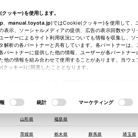
e(クッキー)を使用します。
jp
、
manual.toyota.jp
)ではCookie(クッキー)を使用して
の表示、ソーシャルメディアの提供、広告の表示回数やクリ
ユーザーによるサイト利用状況についても情報を収集し、ソ
地を取得できませんでした。
タ解析の各パートナーと共有しています。各パートナーは、
する地域・都道府県をお選びください。
各パートナーに提供した他の情報、ユーザーが各パートナー
た他の情報を組み合わせて使用することがあります。当ウェ
オンライン購入
お気に入り
保存した見積り
閲覧履歴
お住まいの地
ie(クッキー)に同意したこととなります。
旭川
釧路
札幌
帯広
許可」をクリックすることで、お客様のデバイスにすべてのCook
函館
北見
室蘭、苫小
意したことになります。Cookie(クッキー)のオプトアウト
牧、
ひだか
るにあたっては、当社の「
Cookie（クッキー）情報の取り
モデル・年式
・グレード
の選択
報
統計
マーケティング
青森県
岩手県
宮城県
秋田県
山形県
福島県
ールＶ
茨城県
栃木県
群馬県
埼玉県