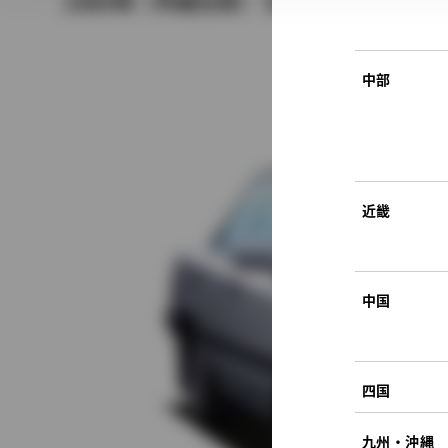
1989年（平成元年） 5月発売
中部
近畿
中国
四国
九州・沖縄