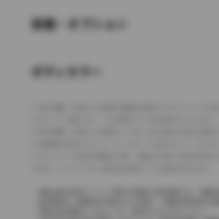
装備・オプション
ボディカラー
車の種類、仕様により数値が複数ある場合とサスペンション形
エンジン仕様により、×2の表記がしてある場合がございます。
車の種類、仕様により燃料タンクが二つある場合と異なる燃料
燃費表示はWLTCモード、10・15モード又は10モード、J
ドライバーが任意で駆動を２輪・４輪を切り替える事が出来る
革シートについては一部合皮を使用している場合があります。
価格は販売当時のメーカー希望小売価格で参考価格です。消費税
販売期間中に消費税率が変更された車種で、消費税率変更前の価
実際の販売価格につきましては、販売店におたずねください。