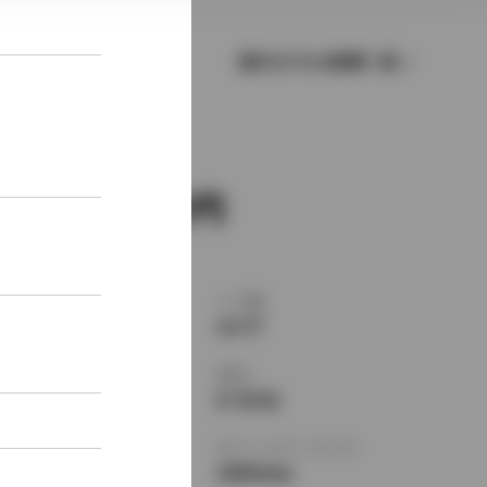
歴代モデルの燃費一覧
新車価格
1,449,000
ボディタイプ
ドア数
ハードトップ
4ドア
乗車定員
型式
5名
E-SV22
全長
×
全幅
×
全高
ホイールベース ※1
4530
×
1690
×
2600mm