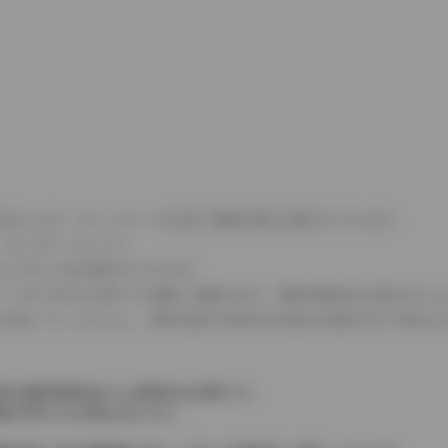
式などにより、ホイールベースが左右で数値が異なる場合がございます。
（ロータリーエンジン）
タンクが二つある場合がございます。
C08モードのいずれかに基づいた試験上の数値であり、実際の数値は走行条件などに
４WDを「パートタイム」、車両の設定で常時又は可変又は切替えを行う事を主
率は価格情報登録または更新時点の税率です。
格が表示される場合があります。