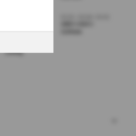
1370mm
トレッド前／後
室内長
×
室内幅
×
室内高
1475/1445mm
1890
×
1415
×
1135mm
車両重量
1240kg