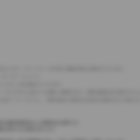
式などにより、ホイールベースが左右で数値が異なる場合がございます。
（ロータリーエンジン）
タンクが二つある場合がございます。
C08モードのいずれかに基づいた試験上の数値であり、実際の数値は走行条件などに
４WDを「パートタイム」、車両の設定で常時又は可変又は切替えを行う事を主
率は価格情報登録または更新時点の税率です。
格が表示される場合があります。