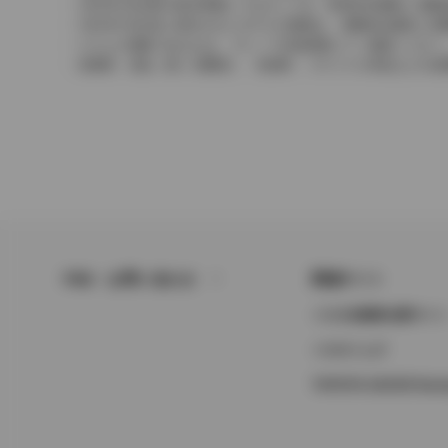
2004年4月以降の発売車種につきましては、車両本体価格と消
2004年3月以前に発売されたモデルの価格は、消費税込価格と
どちらの価格であるかは、グレード詳細画面にてご確認ください
保険料、税金（除く消費税）、登録料、リサイクル料金などの諸
FAQ・お問い合わせ
関連サイト
トヨタ自動車企業サイ
トヨタイムズ
TOYOTA GAZOO Raci