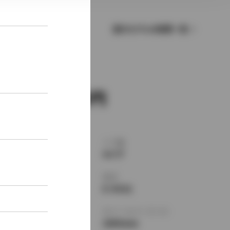
歴代モデルの燃費一覧
新車価格
1,827,000
ボディタイプ
ドア数
ハードトップ
4ドア
乗車定員
型式
5名
E-SV21
全長
×
全幅
×
全高
ホイールベース ※1
4530
×
1690
×
2600mm