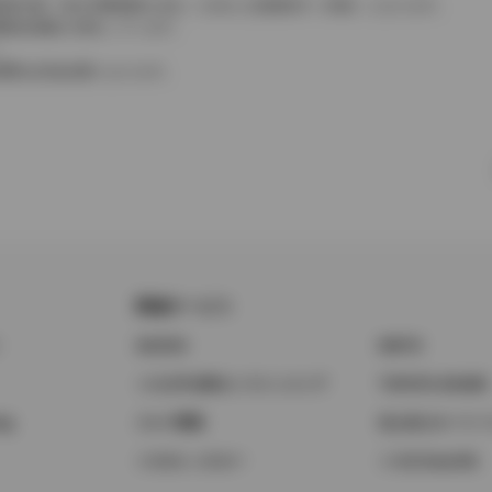
費税相当額（地方消費税額を含む）を含んだ総額表示（内税）となります。
消費税抜価格が混在しています。
。
費用は別途必要となります。
関連サービス
ト
GAZOO
KINTO
トヨタ中古車オンラインストア
TOYOTA SHARE
ng
クルマ買取
法人向けカーリー
トヨタレンタカー
トヨタのau/UQ