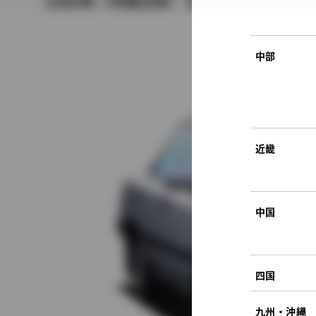
1989年（平成元年） 6月発売
中部
近畿
中国
四国
九州・沖縄