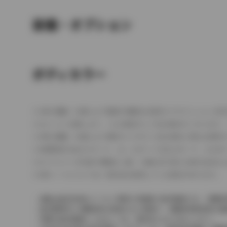
装備・オプション
ボディカラー
車の種類、仕様により数値が複数ある場合とサスペンション形
エンジン仕様により、×2の表記がしてある場合がございます。
車の種類、仕様により燃料タンクが二つある場合と異なる燃料
燃費表示はWLTCモード、10・15モード又は10モード、J
ドライバーが任意で駆動を２輪・４輪を切り替える事が出来る
革シートについては一部合皮を使用している場合があります。
価格は販売当時のメーカー希望小売価格で参考価格です。消費税
販売期間中に消費税率が変更された車種で、消費税率変更前の価
実際の販売価格につきましては、販売店におたずねください。