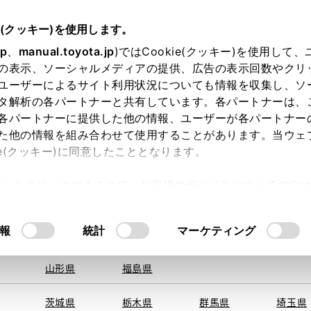
e(クッキー)を使用します。
jp
、
manual.toyota.jp
)ではCookie(クッキー)を使用して
の表示、ソーシャルメディアの提供、広告の表示回数やクリ
ユーザーによるサイト利用状況についても情報を収集し、ソ
地を取得できませんでした。
タ解析の各パートナーと共有しています。各パートナーは、
する地域・都道府県をお選びください。
各パートナーに提供した他の情報、ユーザーが各パートナー
た他の情報を組み合わせて使用することがあります。当ウェ
オンライン購入
お気に入り
保存した見積り
閲覧履歴
お住まいの地
ie(クッキー)に同意したこととなります。
旭川
釧路
札幌
帯広
許可」をクリックすることで、お客様のデバイスにすべてのCook
函館
北見
室蘭、苫小
意したことになります。Cookie(クッキー)のオプトアウト
牧、
ひだか
るにあたっては、当社の「
Cookie（クッキー）情報の取り
モデル・年式
・グレード
の選択
報
統計
マーケティング
青森県
岩手県
宮城県
秋田県
山形県
福島県
ミテッド
茨城県
栃木県
群馬県
埼玉県