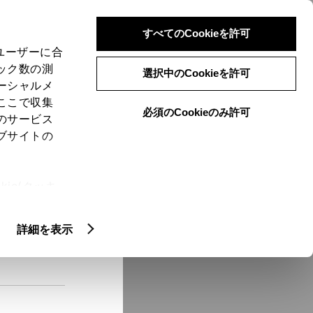
検索
メニュー
ログイン
すべてのCookieを許可
、ユーザーに合
ック数の測
選択中のCookieを許可
ーシャルメ
ここで収集
必須のCookieのみ許可
メニュー
のサービス
ブサイトの
域
未設定
ie(クッキ
、設定の変
扱いについ
クルマ情報
詳細を表示