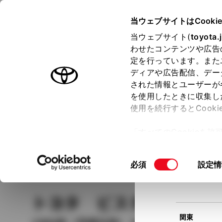
TOYOTA
当ウェブサイトはCooki
当ウェブサイト(
toyota.
わせたコンテンツや広告
ラインアップ
オーナーサポート
トピックス
定を行っています。また
現在
ディアや広告配信、デー
トヨタ認定中古車
該当
された情報とユーザーが
を使用したときに収集し
中古車を探す
トヨタ認定中古車の魅力
3つの買い方
使用を続行するとCook
北海道
「すべてのCookieを
ー)が保存されることに同
更、同意を撤回したりす
車種
の選択
同
必須
設定情
て
」をご覧ください。
東北
意
の
トヨタ ビスタ
ＶＸ リ
選
択
関東