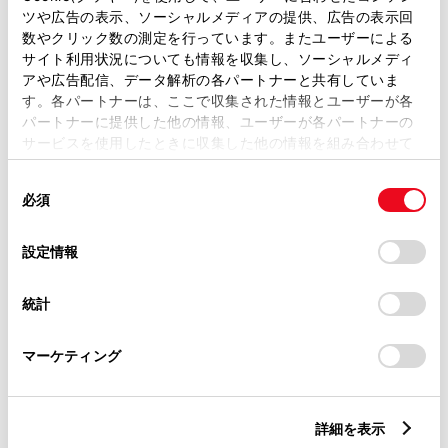
ツや広告の表示、ソーシャルメディアの提供、広告の表示回
トレッド前／後
数やクリック数の測定を行っています。またユーザーによる
1480/1440mm
サイト利用状況についても情報を収集し、ソーシャルメディ
アや広告配信、データ解析の各パートナーと共有していま
室内長
×
室内幅
×
室内高
す。各パートナーは、ここで収集された情報とユーザーが各
1925
×
1440
×
1165mm
パートナーに提供した他の情報、ユーザーが各パートナーの
サービスを使用したときに収集した他の情報を組み合わせて
車両重量
1150kg
使用することがあります。当ウェブサイトの使用を続行する
同
とCookie(クッキー)に同意したこととなります。
必須
意
の
「すべてのCookieを許可」をクリックすることで、お客様の
選
デバイスにすべてのCookie(クッキー)が保存されることに同
設定情報
択
意したことになります。Cookie(クッキー)のオプトアウト、
設定の変更、同意を撤回したりするにあたっては、当社の
統計
「
Cookie（クッキー）情報の取り扱いについて
」をご覧くだ
燃料・性能・詳細スペック
さい。
マーケティング
装備・オプション
詳細を表示