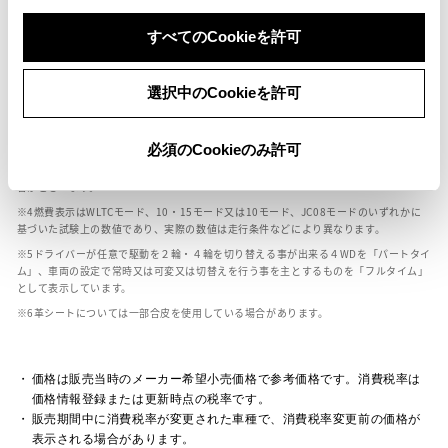
ボディカラー
すべてのCookieを許可
車の種類、仕様により数値が複数ある場合とサスペンション形式などにより、ホイ
選択中のCookieを許可
ールベースが左右で数値が異なる場合がございます。
エンジン仕様により、×2の表記がしてある場合がございます。（ロータリーエンジ
ン）
必須のCookieのみ許可
車の種類、仕様により燃料タンクが二つある場合と異なる燃料タンクが二つある場
合がございます。
燃費表示はWLTCモード、10・15モード又は10モード、JC08モードのいずれかに
基づいた試験上の数値であり、実際の数値は走行条件などにより異なります。
ドライバーが任意で駆動を２輪・４輪を切り替える事が出来る４WDを「パートタイ
ム」、車両の設定で常時又は可変又は切替えを行う事を主とするものを「フルタイム」
として表示しています。
革シートについては一部合皮を使用している場合があります。
価格は販売当時のメーカー希望小売価格で参考価格です。消費税率は
価格情報登録または更新時点の税率です。
販売期間中に消費税率が変更された車種で、消費税率変更前の価格が
表示される場合があります。