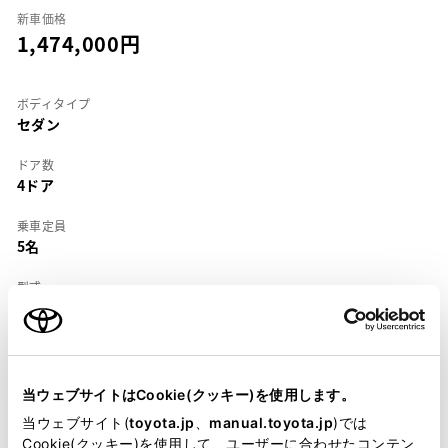
新車価格
1,474,000
ボディタイプ
セダン
ドア数
4ドア
乗車定員
5名
型式
E-SV30
全長
×
全幅
×
全高
4600
×
1695
×
1395mm
当ウェブサイトはCookie(クッキー)を使用します。
ホイールベース ※1
当ウェブサイト(
toyota.jp
、
manual.toyota.jp
)では
2600mm
Cookie(クッキー)を使用して、ユーザーに合わせたコンテン