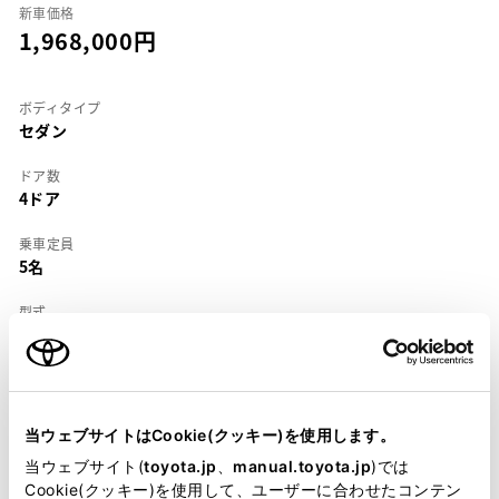
新車価格
1,968,000
ボディタイプ
セダン
ドア数
4ドア
乗車定員
5名
型式
E-SV35
全長
×
全幅
×
全高
4640
×
1695
×
1410mm
当ウェブサイトはCookie(クッキー)を使用します。
ホイールベース ※1
当ウェブサイト(
toyota.jp
、
manual.toyota.jp
)では
2600mm
Cookie(クッキー)を使用して、ユーザーに合わせたコンテン