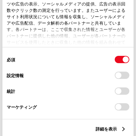
ツや広告の表示、ソーシャルメディアの提供、広告の表示回
トレッド前／後
1480/1440mm
数やクリック数の測定を行っています。またユーザーによる
サイト利用状況についても情報を収集し、ソーシャルメディ
室内長
×
室内幅
×
室内高
アや広告配信、データ解析の各パートナーと共有していま
1925
×
1440
×
1165mm
す。各パートナーは、ここで収集された情報とユーザーが各
パートナーに提供した他の情報、ユーザーが各パートナーの
車両重量
サービスを使用したときに収集した他の情報を組み合わせて
1310kg
使用することがあります。当ウェブサイトの使用を続行する
同
とCookie(クッキー)に同意したこととなります。
必須
意
の
「すべてのCookieを許可」をクリックすることで、お客様の
選
デバイスにすべてのCookie(クッキー)が保存されることに同
設定情報
択
意したことになります。Cookie(クッキー)のオプトアウト、
設定の変更、同意を撤回したりするにあたっては、当社の
統計
「
Cookie（クッキー）情報の取り扱いについて
」をご覧くだ
燃料・性能・詳細スペック
さい。
マーケティング
装備・オプション
詳細を表示