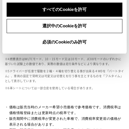
ボディカラー
すべてのCookieを許可
車の種類、仕様により数値が複数ある場合とサスペンション形式などにより、ホイ
選択中のCookieを許可
ールベースが左右で数値が異なる場合がございます。
エンジン仕様により、×2の表記がしてある場合がございます。（ロータリーエンジ
ン）
必須のCookieのみ許可
車の種類、仕様により燃料タンクが二つある場合と異なる燃料タンクが二つある場
合がございます。
燃費表示はWLTCモード、10・15モード又は10モード、JC08モードのいずれかに
基づいた試験上の数値であり、実際の数値は走行条件などにより異なります。
ドライバーが任意で駆動を２輪・４輪を切り替える事が出来る４WDを「パートタイ
ム」、車両の設定で常時又は可変又は切替えを行う事を主とするものを「フルタイム」
として表示しています。
革シートについては一部合皮を使用している場合があります。
価格は販売当時のメーカー希望小売価格で参考価格です。消費税率は
価格情報登録または更新時点の税率です。
販売期間中に消費税率が変更された車種で、消費税率変更前の価格が
表示される場合があります。