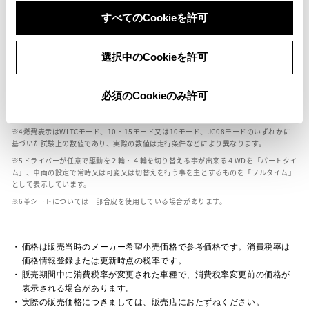
ボディカラー
すべてのCookieを許可
車の種類、仕様により数値が複数ある場合とサスペンション形式などにより、ホイ
選択中のCookieを許可
ールベースが左右で数値が異なる場合がございます。
エンジン仕様により、×2の表記がしてある場合がございます。（ロータリーエンジ
ン）
必須のCookieのみ許可
車の種類、仕様により燃料タンクが二つある場合と異なる燃料タンクが二つある場
合がございます。
燃費表示はWLTCモード、10・15モード又は10モード、JC08モードのいずれかに
基づいた試験上の数値であり、実際の数値は走行条件などにより異なります。
ドライバーが任意で駆動を２輪・４輪を切り替える事が出来る４WDを「パートタイ
ム」、車両の設定で常時又は可変又は切替えを行う事を主とするものを「フルタイム」
として表示しています。
革シートについては一部合皮を使用している場合があります。
価格は販売当時のメーカー希望小売価格で参考価格です。消費税率は
価格情報登録または更新時点の税率です。
販売期間中に消費税率が変更された車種で、消費税率変更前の価格が
表示される場合があります。
実際の販売価格につきましては、販売店におたずねください。