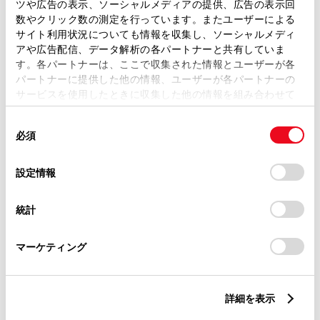
トレッド前／後
ツや広告の表示、ソーシャルメディアの提供、広告の表示回
1480/1430mm
数やクリック数の測定を行っています。またユーザーによる
サイト利用状況についても情報を収集し、ソーシャルメディ
室内長
×
室内幅
×
室内高
アや広告配信、データ解析の各パートナーと共有していま
1990
×
1450
×
1160mm
す。各パートナーは、ここで収集された情報とユーザーが各
パートナーに提供した他の情報、ユーザーが各パートナーの
車両重量
サービスを使用したときに収集した他の情報を組み合わせて
1250kg
使用することがあります。当ウェブサイトの使用を続行する
同
とCookie(クッキー)に同意したこととなります。
必須
意
の
「すべてのCookieを許可」をクリックすることで、お客様の
選
デバイスにすべてのCookie(クッキー)が保存されることに同
設定情報
択
意したことになります。Cookie(クッキー)のオプトアウト、
設定の変更、同意を撤回したりするにあたっては、当社の
統計
「
Cookie（クッキー）情報の取り扱いについて
」をご覧くだ
燃料・性能・詳細スペック
さい。
マーケティング
装備・オプション
詳細を表示