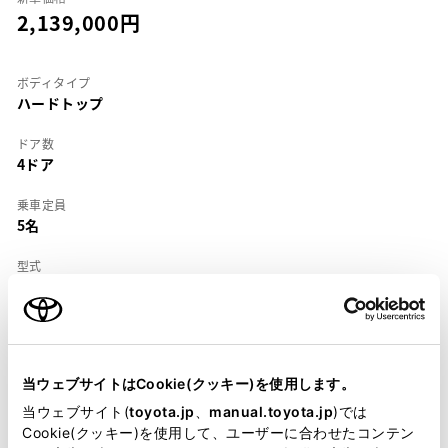
2,139,000
ボディタイプ
ハードトップ
ドア数
4ドア
乗車定員
5名
型式
E-SV42
全長
×
全幅
×
全高
4650
×
1695
×
1390mm
当ウェブサイトはCookie(クッキー)を使用します。
ホイールベース ※1
2650mm
当ウェブサイト(
toyota.jp
、
manual.toyota.jp
)では
Cookie(クッキー)を使用して、ユーザーに合わせたコンテン