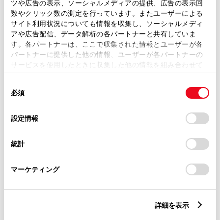
トレッド前／後
ツや広告の表示、ソーシャルメディアの提供、広告の表示回
1480/1450mm
数やクリック数の測定を行っています。またユーザーによる
サイト利用状況についても情報を収集し、ソーシャルメディ
室内長
×
室内幅
×
室内高
アや広告配信、データ解析の各パートナーと共有していま
1990
×
1450
×
1160mm
す。各パートナーは、ここで収集された情報とユーザーが各
パートナーに提供した他の情報、ユーザーが各パートナーの
車両重量
サービスを使用したときに収集した他の情報を組み合わせて
1210kg
使用することがあります。当ウェブサイトの使用を続行する
同
とCookie(クッキー)に同意したこととなります。
必須
意
の
「すべてのCookieを許可」をクリックすることで、お客様の
選
デバイスにすべてのCookie(クッキー)が保存されることに同
設定情報
択
意したことになります。Cookie(クッキー)のオプトアウト、
設定の変更、同意を撤回したりするにあたっては、当社の
統計
「
Cookie（クッキー）情報の取り扱いについて
」をご覧くだ
燃料・性能・詳細スペック
さい。
マーケティング
装備・オプション
詳細を表示