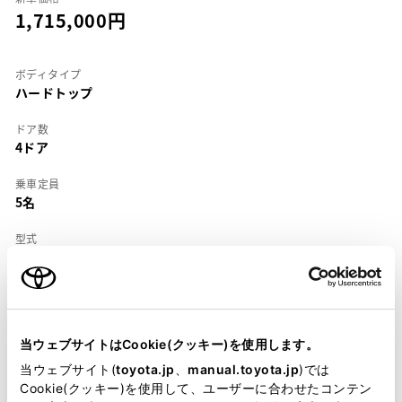
1,715,000
ボディタイプ
ハードトップ
ドア数
4ドア
乗車定員
5名
型式
KD-CV40
全長
×
全幅
×
全高
4650
×
1695
×
1390mm
当ウェブサイトはCookie(クッキー)を使用します。
ホイールベース ※1
2650mm
当ウェブサイト(
toyota.jp
、
manual.toyota.jp
)では
Cookie(クッキー)を使用して、ユーザーに合わせたコンテン