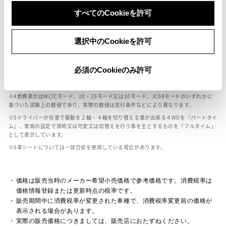
ボディカラー
すべてのCookieを許可
車の種類、仕様により数値が複数ある場合とサスペンション形式などにより、ホイ
選択中のCookieを許可
ールベースが左右で数値が異なる場合がございます。
エンジン仕様により、×2の表記がしてある場合がございます。（ロータリーエンジ
ン）
必須のCookieのみ許可
車の種類、仕様により燃料タンクが二つある場合と異なる燃料タンクが二つある場
合がございます。
燃費表示はWLTCモード、10・15モード又は10モード、JC08モードのいずれかに
基づいた試験上の数値であり、実際の数値は走行条件などにより異なります。
ドライバーが任意で駆動を２輪・４輪を切り替える事が出来る４WDを「パートタイ
ム」、車両の設定で常時又は可変又は切替えを行う事を主とするものを「フルタイム」
として表示しています。
革シートについては一部合皮を使用している場合があります。
価格は販売当時のメーカー希望小売価格で参考価格です。消費税率は
価格情報登録または更新時点の税率です。
販売期間中に消費税率が変更された車種で、消費税率変更前の価格が
表示される場合があります。
実際の販売価格につきましては、販売店におたずねください。