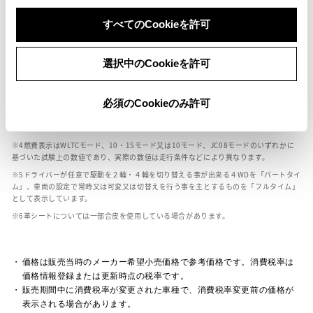
ボディカラー
すべてのCookieを許可
車の種類、仕様により数値が複数ある場合とサスペンション形式などにより、ホイ
選択中のCookieを許可
ールベースが左右で数値が異なる場合がございます。
エンジン仕様により、×2の表記がしてある場合がございます。（ロータリーエンジ
ン）
必須のCookieのみ許可
車の種類、仕様により燃料タンクが二つある場合と異なる燃料タンクが二つある場
合がございます。
燃費表示はWLTCモード、10・15モード又は10モード、JC08モードのいずれかに
基づいた試験上の数値であり、実際の数値は走行条件などにより異なります。
ドライバーが任意で駆動を２輪・４輪を切り替える事が出来る４WDを「パートタイ
ム」、車両の設定で常時又は可変又は切替えを行う事を主とするものを「フルタイム」
として表示しています。
革シートについては一部合皮を使用している場合があります。
価格は販売当時のメーカー希望小売価格で参考価格です。消費税率は
価格情報登録または更新時点の税率です。
販売期間中に消費税率が変更された車種で、消費税率変更前の価格が
表示される場合があります。