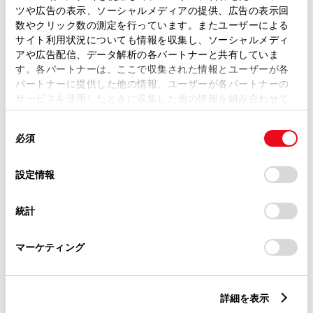
ツや広告の表示、ソーシャルメディアの提供、広告の表示回
トレッド前／後
数やクリック数の測定を行っています。またユーザーによる
1480/1450mm
サイト利用状況についても情報を収集し、ソーシャルメディ
アや広告配信、データ解析の各パートナーと共有していま
室内長
×
室内幅
×
室内高
1990
×
1450
×
1160mm
す。各パートナーは、ここで収集された情報とユーザーが各
パートナーに提供した他の情報、ユーザーが各パートナーの
車両重量
サービスを使用したときに収集した他の情報を組み合わせて
1180kg
使用することがあります。当ウェブサイトの使用を続行する
同
とCookie(クッキー)に同意したこととなります。
必須
意
の
「すべてのCookieを許可」をクリックすることで、お客様の
選
デバイスにすべてのCookie(クッキー)が保存されることに同
設定情報
択
意したことになります。Cookie(クッキー)のオプトアウト、
設定の変更、同意を撤回したりするにあたっては、当社の
統計
「
Cookie（クッキー）情報の取り扱いについて
」をご覧くだ
燃料・性能・詳細スペック
さい。
マーケティング
装備・オプション
詳細を表示