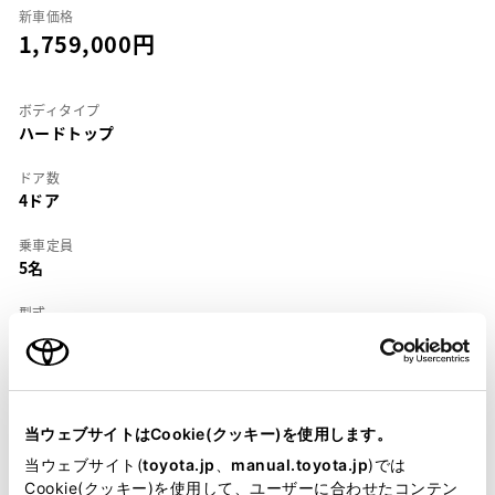
新車価格
1,759,000
ボディタイプ
ハードトップ
ドア数
4ドア
乗車定員
5名
型式
E-SV40
全長
×
全幅
×
全高
4650
×
1695
×
1390mm
当ウェブサイトはCookie(クッキー)を使用します。
ホイールベース ※1
当ウェブサイト(
toyota.jp
、
manual.toyota.jp
)では
2650mm
Cookie(クッキー)を使用して、ユーザーに合わせたコンテン