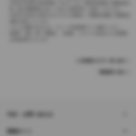
2004年4月以降の発売車種につきましては、車両本体価格と消費税相当
額（地方消費税額を含む）を含んだ総額表示（内税）となります。
2004年3月以前に発売されたモデルの価格は、消費税込価格と消費税抜
価格が混在しています。
どちらの価格であるかは、グレード詳細画面にてご確認ください。
保険料、税金（除く消費税）、登録料、リサイクル料金などの諸費用
は別途必要となります。
この車種のモデル一覧へ戻る
車種選択へ戻る
FAQ・お問い合わせ
関連サイト