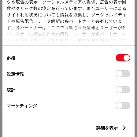
トレッド前／後
ツや広告の表示、ソーシャルメディアの提供、広告の表示回
1475/1460mm
数やクリック数の測定を行っています。またユーザーによる
サイト利用状況についても情報を収集し、ソーシャルメディ
室内長
×
室内幅
×
室内高
アや広告配信、データ解析の各パートナーと共有していま
2025
×
1445
×
1225mm
す。各パートナーは、ここで収集された情報とユーザーが各
パートナーに提供した他の情報、ユーザーが各パートナーの
車両重量
サービスを使用したときに収集した他の情報を組み合わせて
1390kg
使用することがあります。当ウェブサイトの使用を続行する
同
とCookie(クッキー)に同意したこととなります。
必須
意
の
「すべてのCookieを許可」をクリックすることで、お客様の
選
デバイスにすべてのCookie(クッキー)が保存されることに同
設定情報
択
意したことになります。Cookie(クッキー)のオプトアウト、
設定の変更、同意を撤回したりするにあたっては、当社の
統計
「
Cookie（クッキー）情報の取り扱いについて
」をご覧くだ
燃料・性能・詳細スペック
さい。
マーケティング
装備・オプション
詳細を表示