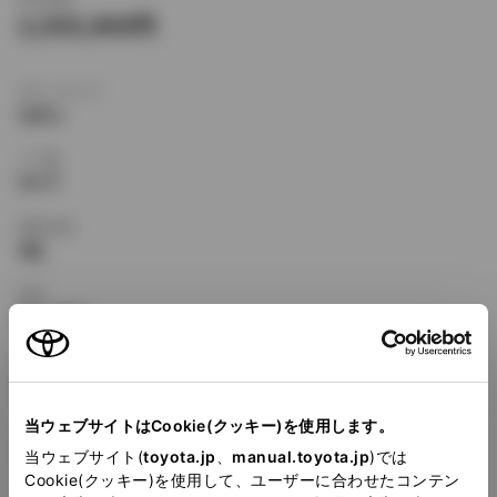
2,535,000
ボディタイプ
セダン
ドア数
4ドア
乗車定員
5名
型式
GF-SV55
全長
×
全幅
×
全高
4645
×
1695
×
1505mm
当ウェブサイトはCookie(クッキー)を使用します。
ホイールベース ※1
2700mm
当ウェブサイト(
toyota.jp
、
manual.toyota.jp
)では
Cookie(クッキー)を使用して、ユーザーに合わせたコンテン