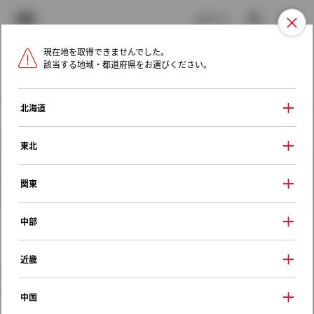
TOYOTA
検索
メニュ
ログイン
現在地を取得できませんでした。
ラインアップ
オーナーサポート
トピックス
該当する地域・都道府県をお選びください。
トヨタ認定中古車
メニュー
北海道
未設定
お気に入り
保存した見積り
閲覧履歴
東北
クルマ情報
関東
中部
トヨタ ビスタ
近畿
Ｎ２００ アクティブスポーツ
1999年（平成11年） 1月発売
中国