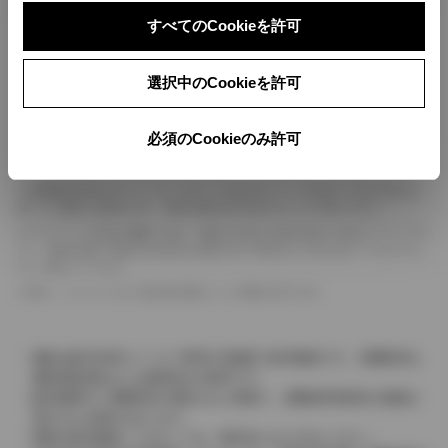
ボディカラー
すべてのCookieを許可
車の種類、仕様により数値が複数ある場合とサスペンション形式などにより、ホイ
選択中のCookieを許可
ールベースが左右で数値が異なる場合がございます。
エンジン仕様により、×2の表記がしてある場合がございます。（ロータリーエンジ
ン）
必須のCookieのみ許可
車の種類、仕様により燃料タンクが二つある場合と異なる燃料タンクが二つある場
合がございます。
燃費表示はWLTCモード、10・15モード又は10モード、JC08モードのいずれかに
基づいた試験上の数値であり、実際の数値は走行条件などにより異なります。
ドライバーが任意で駆動を２輪・４輪を切り替える事が出来る４WDを「パートタイ
ム」、車両の設定で常時又は可変又は切替えを行う事を主とするものを「フルタイム」
として表示しています。
革シートについては一部合皮を使用している場合があります。
価格は販売当時のメーカー希望小売価格で参考価格です。消費税率は
価格情報登録または更新時点の税率です。
販売期間中に消費税率が変更された車種で、消費税率変更前の価格が
表示される場合があります。
実際の販売価格につきましては、販売店におたずねください。