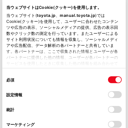
6AA-MXPH15
当ウェブサイトはCookie(クッキー)を使用します。
当ウェブサイト(
toyota.jp
、
manual.toyota.jp
)では
全長
×
全幅
×
全高
Cookie(クッキー)を使用して、ユーザーに合わせたコンテン
3940
×
1695
×
1515mm
ツや広告の表示、ソーシャルメディアの提供、広告の表示回
数やクリック数の測定を行っています。またユーザーによる
ホイールベース ※1
サイト利用状況についても情報を収集し、ソーシャルメディ
2550mm
アや広告配信、データ解析の各パートナーと共有していま
す。各パートナーは、ここで収集された情報とユーザーが各
トレッド前／後
1475/1480mm
パートナーに提供した他の情報、ユーザーが各パートナーの
サービスを使用したときに収集した他の情報を組み合わせて
室内長
×
室内幅
×
室内高
使用することがあります。当ウェブサイトの使用を続行する
1845
×
1430
×
1190mm
同
とCookie(クッキー)に同意したこととなります。
必須
意
車両重量
の
「すべてのCookieを許可」をクリックすることで、お客様の
1170kg
選
デバイスにすべてのCookie(クッキー)が保存されることに同
設定情報
択
意したことになります。Cookie(クッキー)のオプトアウト、
設定の変更、同意を撤回したりするにあたっては、当社の
統計
「
Cookie（クッキー）情報の取り扱いについて
」をご覧くだ
さい。
マーケティング