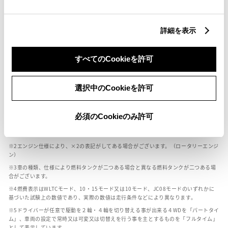
燃料・性能・詳細スペック
詳細を表示
装備・オプション
すべてのCookieを許可
選択中のCookieを許可
ボディカラー
必須のCookieのみ許可
車の種類、仕様により数値が複数ある場合とサスペンション形式などにより、ホイ
ールベースが左右で数値が異なる場合がございます。
エンジン仕様により、×2の表記がしてある場合がございます。（ロータリーエンジ
ン）
車の種類、仕様により燃料タンクが二つある場合と異なる燃料タンクが二つある場
合がございます。
燃費表示はWLTCモード、10・15モード又は10モード、JC08モードのいずれかに
基づいた試験上の数値であり、実際の数値は走行条件などにより異なります。
ドライバーが任意で駆動を２輪・４輪を切り替える事が出来る４WDを「パートタイ
ム」、車両の設定で常時又は可変又は切替えを行う事を主とするものを「フルタイム」
として表示しています。