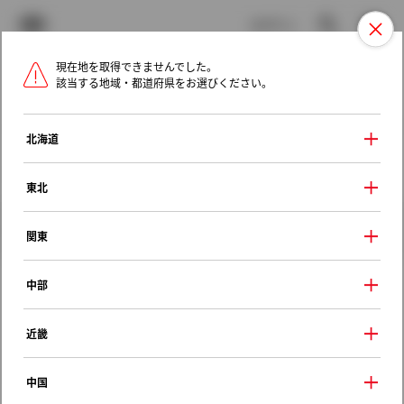
TOYOTA
検索
メニュ
ログイン
現在地を取得できませんでした。
ラインアップ
オーナーサポート
トピックス
該当する地域・都道府県をお選びください。
トヨタ認定中古車
メニュー
北海道
未設定
お気に入り
保存した見積り
閲覧履歴
東北
クルマ情報
関東
中部
トヨタ ヤリスクロス
近畿
ハイブリッドＺ
2020年（令和2年） 8月発売
中国