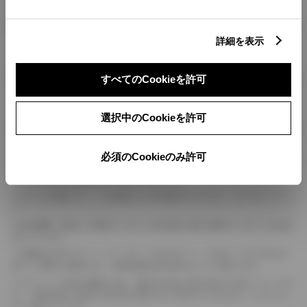
燃料・性能・詳細スペック
詳細を表示
装備・オプション
すべてのCookieを許可
選択中のCookieを許可
ボディカラー
必須のCookieのみ許可
車の種類、仕様により数値が複数ある場合とサスペンション形式などにより、ホイ
ールベースが左右で数値が異なる場合がございます。
エンジン仕様により、×2の表記がしてある場合がございます。（ロータリーエンジ
ン）
車の種類、仕様により燃料タンクが二つある場合と異なる燃料タンクが二つある場
合がございます。
燃費表示はWLTCモード、10・15モード又は10モード、JC08モードのいずれかに
基づいた試験上の数値であり、実際の数値は走行条件などにより異なります。
ドライバーが任意で駆動を２輪・４輪を切り替える事が出来る４WDを「パートタイ
ム」、車両の設定で常時又は可変又は切替えを行う事を主とするものを「フルタイム」
として表示しています。