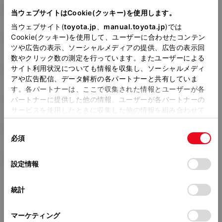
6AA-MXPJ10
当ウェブサイトはCookie(クッキー)を使用します。
当ウェブサイト(
toyota.jp
、
manual.toyota.jp
)では
全長
×
全幅
×
全高
Cookie(クッキー)を使用して、ユーザーに合わせたコンテン
4180
×
1765
×
1590mm
ツや広告の表示、ソーシャルメディアの提供、広告の表示回
数やクリック数の測定を行っています。またユーザーによる
ホイールベース ※1
サイト利用状況についても情報を収集し、ソーシャルメディ
2560mm
アや広告配信、データ解析の各パートナーと共有していま
す。各パートナーは、ここで収集された情報とユーザーが各
トレッド前／後
1515/1515mm
パートナーに提供した他の情報、ユーザーが各パートナーの
サービスを使用したときに収集した他の情報を組み合わせて
室内長
×
室内幅
×
室内高
使用することがあります。当ウェブサイトの使用を続行する
1845
×
1430
×
1205mm
同
とCookie(クッキー)に同意したこととなります。
必須
意
車両重量
の
「すべてのCookieを許可」をクリックすることで、お客様の
1190kg
選
デバイスにすべてのCookie(クッキー)が保存されることに同
設定情報
択
意したことになります。Cookie(クッキー)のオプトアウト、
設定の変更、同意を撤回したりするにあたっては、当社の
統計
「
Cookie（クッキー）情報の取り扱いについて
」をご覧くだ
さい。
マーケティング