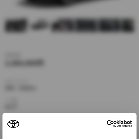
新車価格
2,584,000
ボディタイプ
SUV・クロカン
ドア数
5ドア
乗車定員
5名
型式