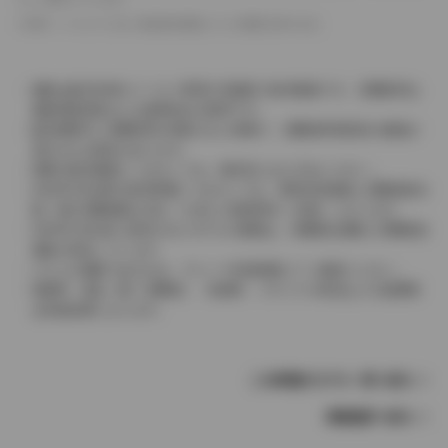
革シートについては一部合皮を使用している場合があります。
価格は販売当時のメーカー希望小売価格で参考価格です。消費税率は
価格情報登録または更新時点の税率です。
販売期間中に消費税率が変更された車種で、消費税率変更前の価格が
表示される場合があります。
実際の販売価格につきましては、販売店におたずねください。
2004年4月以降の発売車種につきましては、車両本体価格と消費税相当
額（地方消費税額を含む）を含んだ総額表示（内税）となります。
2004年3月以前に発売されたモデルの価格は、消費税込価格と消費税抜
価格が混在しています。
どちらの価格であるかは、グレード詳細画面にてご確認ください。
保険料、税金（除く消費税）、登録料、リサイクル料金などの諸費用
は別途必要となります。
この車種のモデル一覧へ戻る
車種選択へ戻る