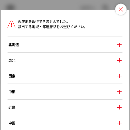
TOYOTA
検索
メニュ
ログイン
現在地を取得できませんでした。
ラインアップ
オーナーサポート
トピックス
該当する地域・都道府県をお選びください。
トヨタ認定中古車
メニュー
北海道
未設定
お気に入り
保存した見積り
閲覧履歴
東北
クルマ情報
関東
中部
トヨタ ヤリスクロス
近畿
ハイブリッドＺ アドベンチャー
2022年（令和4年） 8月発売
中国