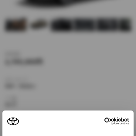
新車価格
2,705,000
ボディタイプ
SUV・クロカン
ドア数
5ドア
乗車定員
5名
型式