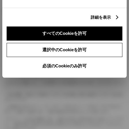
燃料・性能・詳細スペック
詳細を表示
装備・オプション
すべてのCookieを許可
選択中のCookieを許可
ボディカラー
必須のCookieのみ許可
車の種類、仕様により数値が複数ある場合とサスペンション形式などにより、ホイ
ールベースが左右で数値が異なる場合がございます。
エンジン仕様により、×2の表記がしてある場合がございます。（ロータリーエンジ
ン）
車の種類、仕様により燃料タンクが二つある場合と異なる燃料タンクが二つある場
合がございます。
燃費表示はWLTCモード、10・15モード又は10モード、JC08モードのいずれかに
基づいた試験上の数値であり、実際の数値は走行条件などにより異なります。
ドライバーが任意で駆動を２輪・４輪を切り替える事が出来る４WDを「パートタイ
ム」、車両の設定で常時又は可変又は切替えを行う事を主とするものを「フルタイム」
として表示しています。