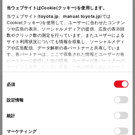
6AA-MXPJ10
当ウェブサイトはCookie(クッキー)を使用します。
当ウェブサイト(
toyota.jp
、
manual.toyota.jp
)では
全長
×
全幅
×
全高
Cookie(クッキー)を使用して、ユーザーに合わせたコンテン
4200
×
1765
×
1590mm
ツや広告の表示、ソーシャルメディアの提供、広告の表示回
数やクリック数の測定を行っています。またユーザーによる
ホイールベース ※1
サイト利用状況についても情報を収集し、ソーシャルメディ
2560mm
アや広告配信、データ解析の各パートナーと共有していま
す。各パートナーは、ここで収集された情報とユーザーが各
トレッド前／後
1515/1515mm
パートナーに提供した他の情報、ユーザーが各パートナーの
サービスを使用したときに収集した他の情報を組み合わせて
室内長
×
室内幅
×
室内高
使用することがあります。当ウェブサイトの使用を続行する
1845
×
1430
×
1205mm
同
とCookie(クッキー)に同意したこととなります。
必須
意
車両重量
の
「すべてのCookieを許可」をクリックすることで、お客様の
1190kg
選
デバイスにすべてのCookie(クッキー)が保存されることに同
設定情報
択
意したことになります。Cookie(クッキー)のオプトアウト、
設定の変更、同意を撤回したりするにあたっては、当社の
統計
「
Cookie（クッキー）情報の取り扱いについて
」をご覧くだ
さい。
マーケティング