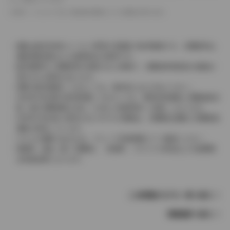
革シートについては一部合皮を使用している場合があります。
価格は販売当時のメーカー希望小売価格で参考価格です。消費税率は
価格情報登録または更新時点の税率です。
販売期間中に消費税率が変更された車種で、消費税率変更前の価格が
表示される場合があります。
実際の販売価格につきましては、販売店におたずねください。
2004年4月以降の発売車種につきましては、車両本体価格と消費税相当
額（地方消費税額を含む）を含んだ総額表示（内税）となります。
2004年3月以前に発売されたモデルの価格は、消費税込価格と消費税抜
価格が混在しています。
どちらの価格であるかは、グレード詳細画面にてご確認ください。
保険料、税金（除く消費税）、登録料、リサイクル料金などの諸費用
は別途必要となります。
この車種のモデル一覧へ戻る
車種選択へ戻る