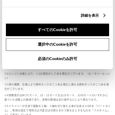
燃料・性能・詳細スペック
詳細を表示
装備・オプション
すべてのCookieを許可
選択中のCookieを許可
ボディカラー
必須のCookieのみ許可
車の種類、仕様により数値が複数ある場合とサスペンション形式などにより、ホイ
ールベースが左右で数値が異なる場合がございます。
エンジン仕様により、×2の表記がしてある場合がございます。（ロータリーエンジ
ン）
車の種類、仕様により燃料タンクが二つある場合と異なる燃料タンクが二つある場
合がございます。
燃費表示はWLTCモード、10・15モード又は10モード、JC08モードのいずれかに
基づいた試験上の数値であり、実際の数値は走行条件などにより異なります。
ドライバーが任意で駆動を２輪・４輪を切り替える事が出来る４WDを「パートタイ
ム」、車両の設定で常時又は可変又は切替えを行う事を主とするものを「フルタイム」
として表示しています。