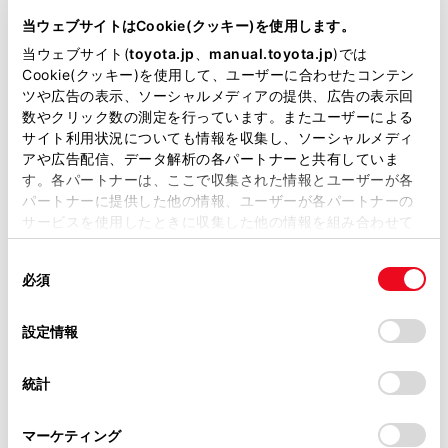
6AA-MXPJ15
当ウェブサイトはCookie(クッキー)を使用します。
当ウェブサイト(
toyota.jp
、
manual.toyota.jp
)では
全長
×
全幅
×
全高
Cookie(クッキー)を使用して、ユーザーに合わせたコンテン
4180
×
1765
×
1590mm
ツや広告の表示、ソーシャルメディアの提供、広告の表示回
数やクリック数の測定を行っています。またユーザーによる
ホイールベース ※1
サイト利用状況についても情報を収集し、ソーシャルメディ
2560mm
アや広告配信、データ解析の各パートナーと共有していま
す。各パートナーは、ここで収集された情報とユーザーが各
トレッド前／後
1525/1520mm
パートナーに提供した他の情報、ユーザーが各パートナーの
サービスを使用したときに収集した他の情報を組み合わせて
室内長
×
室内幅
×
室内高
使用することがあります。当ウェブサイトの使用を続行する
1845
×
1430
×
1205mm
同
とCookie(クッキー)に同意したこととなります。
必須
意
車両重量
の
「すべてのCookieを許可」をクリックすることで、お客様の
1250kg
選
デバイスにすべてのCookie(クッキー)が保存されることに同
設定情報
択
意したことになります。Cookie(クッキー)のオプトアウト、
設定の変更、同意を撤回したりするにあたっては、当社の
統計
「
Cookie（クッキー）情報の取り扱いについて
」をご覧くだ
さい。
マーケティング