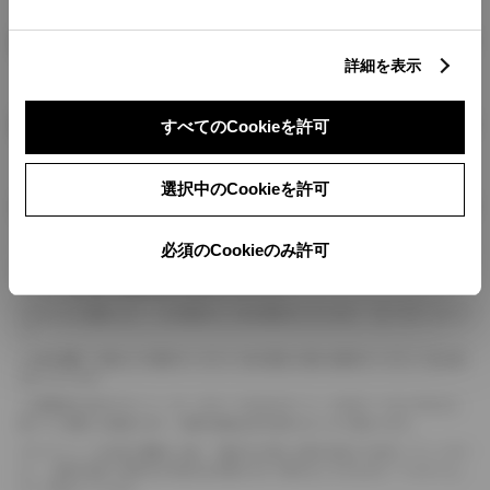
燃料・性能・詳細スペック
詳細を表示
装備・オプション
すべてのCookieを許可
選択中のCookieを許可
ボディカラー
必須のCookieのみ許可
車の種類、仕様により数値が複数ある場合とサスペンション形式などにより、ホイ
ールベースが左右で数値が異なる場合がございます。
エンジン仕様により、×2の表記がしてある場合がございます。（ロータリーエンジ
ン）
車の種類、仕様により燃料タンクが二つある場合と異なる燃料タンクが二つある場
合がございます。
燃費表示はWLTCモード、10・15モード又は10モード、JC08モードのいずれかに
基づいた試験上の数値であり、実際の数値は走行条件などにより異なります。
ドライバーが任意で駆動を２輪・４輪を切り替える事が出来る４WDを「パートタイ
ム」、車両の設定で常時又は可変又は切替えを行う事を主とするものを「フルタイム」
として表示しています。