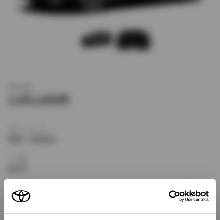
新車価格
2,451,000
ボディタイプ
SUV・クロカン
ドア数
5ドア
乗車定員
5名
型式