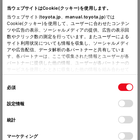
6AA-MXPJ10
当ウェブサイトはCookie(クッキー)を使用します。
当ウェブサイト(
toyota.jp
、
manual.toyota.jp
)では
全長
×
全幅
×
全高
Cookie(クッキー)を使用して、ユーザーに合わせたコンテン
4180
×
1765
×
1590mm
ツや広告の表示、ソーシャルメディアの提供、広告の表示回
数やクリック数の測定を行っています。またユーザーによる
ホイールベース ※1
サイト利用状況についても情報を収集し、ソーシャルメディ
2560mm
アや広告配信、データ解析の各パートナーと共有していま
す。各パートナーは、ここで収集された情報とユーザーが各
トレッド前／後
1525/1525mm
パートナーに提供した他の情報、ユーザーが各パートナーの
サービスを使用したときに収集した他の情報を組み合わせて
室内長
×
室内幅
×
室内高
使用することがあります。当ウェブサイトの使用を続行する
1845
×
1430
×
1205mm
同
とCookie(クッキー)に同意したこととなります。
必須
意
車両重量
の
「すべてのCookieを許可」をクリックすることで、お客様の
1160kg
選
デバイスにすべてのCookie(クッキー)が保存されることに同
設定情報
択
意したことになります。Cookie(クッキー)のオプトアウト、
設定の変更、同意を撤回したりするにあたっては、当社の
統計
「
Cookie（クッキー）情報の取り扱いについて
」をご覧くだ
さい。
マーケティング