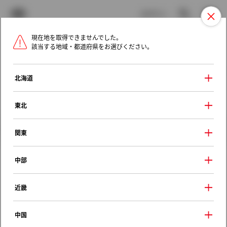
TOYOTA
検索
メニュ
ログイン
現在地を取得できませんでした。
ラインアップ
オーナーサポート
トピックス
該当する地域・都道府県をお選びください。
トヨタ認定中古車
メニュー
北海道
未設定
お気に入り
保存した見積り
閲覧履歴
東北
クルマ情報
関東
中部
トヨタ ヤリスクロス
近畿
ハイブリッドＵ
2024年（令和6年） 1月発売
中国