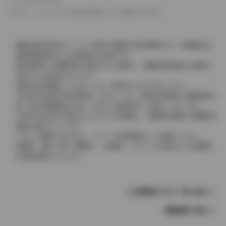
革シートについては一部合皮を使用している場合があります。
価格は販売当時のメーカー希望小売価格で参考価格です。消費税率は
価格情報登録または更新時点の税率です。
販売期間中に消費税率が変更された車種で、消費税率変更前の価格が
表示される場合があります。
実際の販売価格につきましては、販売店におたずねください。
2004年4月以降の発売車種につきましては、車両本体価格と消費税相当
額（地方消費税額を含む）を含んだ総額表示（内税）となります。
2004年3月以前に発売されたモデルの価格は、消費税込価格と消費税抜
価格が混在しています。
どちらの価格であるかは、グレード詳細画面にてご確認ください。
保険料、税金（除く消費税）、登録料、リサイクル料金などの諸費用
は別途必要となります。
この車種のモデル一覧へ戻る
車種選択へ戻る