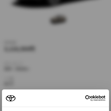
新車価格
3,118,500
ボディタイプ
SUV・クロカン
ドア数
5ドア
乗車定員
5名
型式