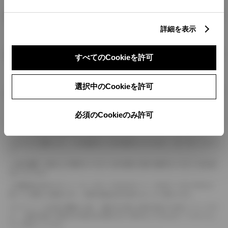
燃料・性能・詳細スペック
詳細を表示
装備・オプション
すべてのCookieを許可
選択中のCookieを許可
ボディカラー
必須のCookieのみ許可
車の種類、仕様により数値が複数ある場合とサスペンション形式などにより、ホイ
ールベースが左右で数値が異なる場合がございます。
エンジン仕様により、×2の表記がしてある場合がございます。（ロータリーエンジ
ン）
車の種類、仕様により燃料タンクが二つある場合と異なる燃料タンクが二つある場
合がございます。
燃費表示はWLTCモード、10・15モード又は10モード、JC08モードのいずれかに
基づいた試験上の数値であり、実際の数値は走行条件などにより異なります。
ドライバーが任意で駆動を２輪・４輪を切り替える事が出来る４WDを「パートタイ
ム」、車両の設定で常時又は可変又は切替えを行う事を主とするものを「フルタイム」
として表示しています。