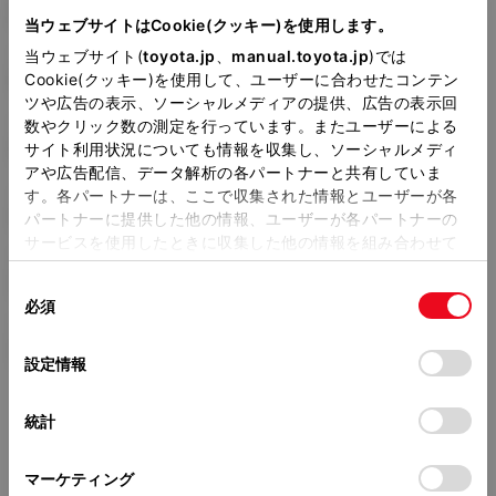
6AA-MXPJ15
当ウェブサイトはCookie(クッキー)を使用します。
当ウェブサイト(
toyota.jp
、
manual.toyota.jp
)では
全長
×
全幅
×
全高
4180
×
1765
×
1590mm
Cookie(クッキー)を使用して、ユーザーに合わせたコンテン
ツや広告の表示、ソーシャルメディアの提供、広告の表示回
ホイールベース ※1
数やクリック数の測定を行っています。またユーザーによる
2560mm
サイト利用状況についても情報を収集し、ソーシャルメディ
アや広告配信、データ解析の各パートナーと共有していま
トレッド前／後
す。各パートナーは、ここで収集された情報とユーザーが各
1515/1510mm
パートナーに提供した他の情報、ユーザーが各パートナーの
サービスを使用したときに収集した他の情報を組み合わせて
室内長
×
室内幅
×
室内高
使用することがあります。当ウェブサイトの使用を続行する
1845
×
1430
×
1205mm
同
とCookie(クッキー)に同意したこととなります。
必須
意
車両重量
の
「すべてのCookieを許可」をクリックすることで、お客様の
1270kg
選
デバイスにすべてのCookie(クッキー)が保存されることに同
設定情報
択
意したことになります。Cookie(クッキー)のオプトアウト、
設定の変更、同意を撤回したりするにあたっては、当社の
統計
「
Cookie（クッキー）情報の取り扱いについて
」をご覧くだ
さい。
マーケティング