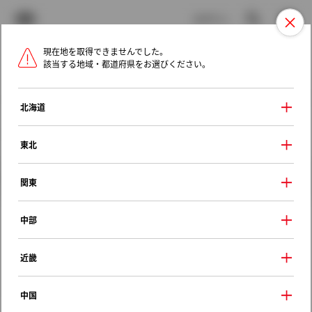
TOYOTA
検索
メニュ
ログイン
現在地を取得できませんでした。
ラインアップ
オーナーサポート
トピックス
該当する地域・都道府県をお選びください。
トヨタ認定中古車
メニュー
北海道
未設定
お気に入り
保存した見積り
閲覧履歴
東北
クルマ情報
関東
中部
トヨタ ヤリスクロス
近畿
ハイブリッドＺ
2025年（令和7年） 2月発売
中国