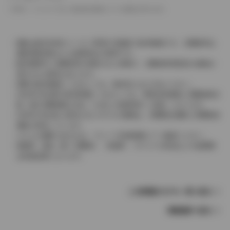
革シートについては一部合皮を使用している場合があります。
価格は販売当時のメーカー希望小売価格で参考価格です。消費税率は
価格情報登録または更新時点の税率です。
販売期間中に消費税率が変更された車種で、消費税率変更前の価格が
表示される場合があります。
実際の販売価格につきましては、販売店におたずねください。
2004年4月以降の発売車種につきましては、車両本体価格と消費税相当
額（地方消費税額を含む）を含んだ総額表示（内税）となります。
2004年3月以前に発売されたモデルの価格は、消費税込価格と消費税抜
価格が混在しています。
どちらの価格であるかは、グレード詳細画面にてご確認ください。
保険料、税金（除く消費税）、登録料、リサイクル料金などの諸費用
は別途必要となります。
この車種のモデル一覧へ戻る
車種選択へ戻る