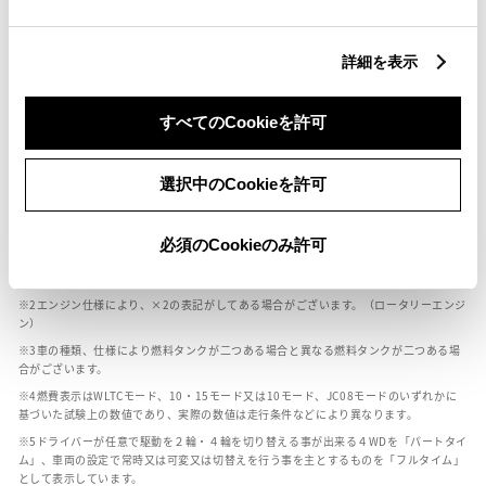
燃料・性能・詳細スペック
詳細を表示
装備・オプション
すべてのCookieを許可
選択中のCookieを許可
ボディカラー
必須のCookieのみ許可
車の種類、仕様により数値が複数ある場合とサスペンション形式などにより、ホイ
ールベースが左右で数値が異なる場合がございます。
エンジン仕様により、×2の表記がしてある場合がございます。（ロータリーエンジ
ン）
車の種類、仕様により燃料タンクが二つある場合と異なる燃料タンクが二つある場
合がございます。
燃費表示はWLTCモード、10・15モード又は10モード、JC08モードのいずれかに
基づいた試験上の数値であり、実際の数値は走行条件などにより異なります。
ドライバーが任意で駆動を２輪・４輪を切り替える事が出来る４WDを「パートタイ
ム」、車両の設定で常時又は可変又は切替えを行う事を主とするものを「フルタイム」
として表示しています。