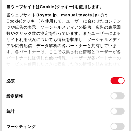
5BA-MXPB10
当ウェブサイトはCookie(クッキー)を使用します。
当ウェブサイト(
toyota.jp
、
manual.toyota.jp
)では
全長
×
全幅
×
全高
4180
×
1765
×
1590mm
Cookie(クッキー)を使用して、ユーザーに合わせたコンテン
ツや広告の表示、ソーシャルメディアの提供、広告の表示回
ホイールベース ※1
数やクリック数の測定を行っています。またユーザーによる
2560mm
サイト利用状況についても情報を収集し、ソーシャルメディ
アや広告配信、データ解析の各パートナーと共有していま
トレッド前／後
す。各パートナーは、ここで収集された情報とユーザーが各
1525/1525mm
パートナーに提供した他の情報、ユーザーが各パートナーの
サービスを使用したときに収集した他の情報を組み合わせて
室内長
×
室内幅
×
室内高
使用することがあります。当ウェブサイトの使用を続行する
1845
×
1430
×
1205mm
同
とCookie(クッキー)に同意したこととなります。
必須
意
車両重量
の
「すべてのCookieを許可」をクリックすることで、お客様の
1110kg
選
デバイスにすべてのCookie(クッキー)が保存されることに同
設定情報
択
意したことになります。Cookie(クッキー)のオプトアウト、
設定の変更、同意を撤回したりするにあたっては、当社の
統計
「
Cookie（クッキー）情報の取り扱いについて
」をご覧くだ
さい。
マーケティング