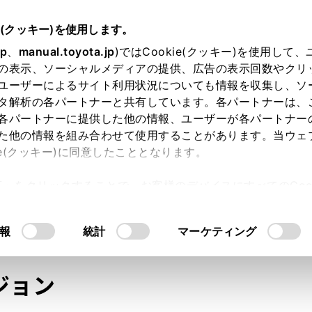
e(クッキー)を使用します。
jp
、
manual.toyota.jp
)ではCookie(クッキー)を使用して
の表示、ソーシャルメディアの提供、広告の表示回数やクリ
ユーザーによるサイト利用状況についても情報を収集し、ソ
タ解析の各パートナーと共有しています。各パートナーは、
各パートナーに提供した他の情報、ユーザーが各パートナー
た他の情報を組み合わせて使用することがあります。当ウェ
オンライン購入
お気に入り
保存した見積り
閲覧履歴
お住まいの地
ie(クッキー)に同意したこととなります。
許可」をクリックすることで、お客様のデバイスにすべてのCook
意したことになります。Cookie(クッキー)のオプトアウト
るにあたっては、当社の「
Cookie（クッキー）情報の取り
モデル・年式
・グレード
の選択
報
統計
マーケティング
ジョン