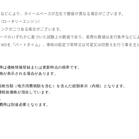
式などにより、ホイールベースが左右で数値が異なる場合がございます。
（ロータリーエンジン）
タンクが二つある場合がございます。
C08モードのいずれかに基づいた試験上の数値であり、実際の数値は走行条件などに
４WDを「パートタイム」、車両の設定で常時又は可変又は切替えを行う事を主
率は価格情報登録または更新時点の税率です。
格が表示される場合があります。
費税相当額（地方消費税額を含む）を含んだ総額表示（内税）となります。
消費税抜価格が混在しています。
。
費用は別途必要となります。