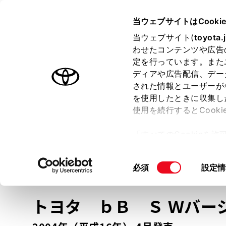
TOYOTA
当ウェブサイトはCooki
当ウェブサイト(
toyota.
わせたコンテンツや広告
ラインアップ
オーナーサポート
トピックス
定を行っています。また
ディアや広告配信、デー
トヨタ認定中古車
された情報とユーザーが
を使用したときに収集し
中古車を探す
トヨタ認定中古車の魅力
3つの買い方
使用を続行するとCook
「すべてのCookieを
ー)が保存されることに同
更、同意を撤回したりす
車種
の選択
同
必須
設定情
て
」をご覧ください。
意
の
トヨタ ｂＢ
Ｓ Ｗバー
選
択