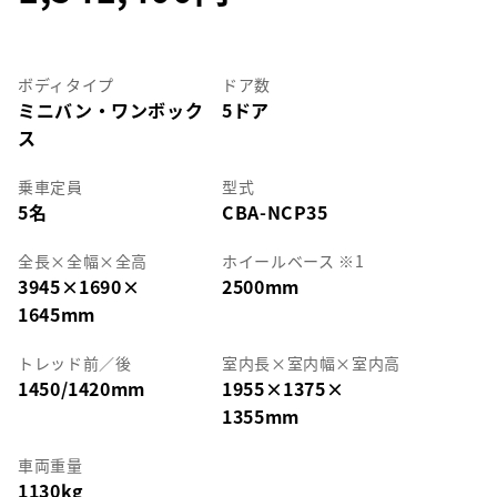
ボディタイプ
ドア数
ミニバン・ワンボック
5ドア
ス
乗車定員
型式
5名
CBA-NCP35
全長
×
全幅
×
全高
ホイールベース ※1
3945
×
1690
×
2500mm
1645mm
トレッド前／後
室内長
×
室内幅
×
室内高
1450/1420mm
1955
×
1375
×
1355mm
車両重量
1130kg