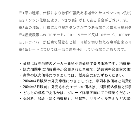
車の種類、仕様により数値が複数ある場合とサスペンション形
エンジン仕様により、×2の表記がしてある場合がございます。
車の種類、仕様により燃料タンクが二つある場合と異なる燃料
燃費表示はWLTCモード、10・15モード又は10モード、J
ドライバーが任意で駆動を２輪・４輪を切り替える事が出来る
革シートについては一部合皮を使用している場合があります。
価格は販売当時のメーカー希望小売価格で参考価格です。消費税
販売期間中に消費税率が変更された車種で、消費税率変更前の価
実際の販売価格につきましては、販売店におたずねください。
2004年4月以降の発売車種につきましては、車両本体価格と消
2004年3月以前に発売されたモデルの価格は、消費税込価格と
どちらの価格であるかは、グレード詳細画面にてご確認ください
保険料、税金（除く消費税）、登録料、リサイクル料金などの諸