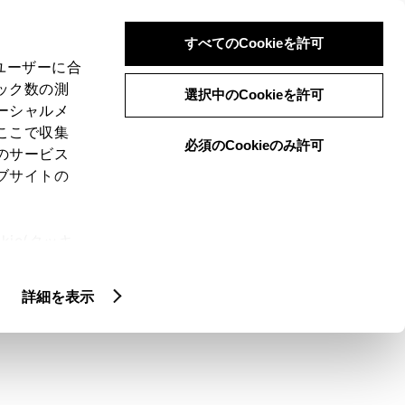
検索
メニュー
ログイン
すべてのCookieを許可
、ユーザーに合
ック数の測
選択中のCookieを許可
ーシャルメ
ここで収集
必須のCookieのみ許可
メニュー
のサービス
ブサイトの
域
未設定
ie(クッキ
、設定の変
扱いについ
クルマ情報
詳細を表示