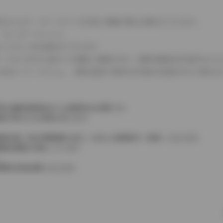
式などにより、ホイールベースが左右で数値が異なる場合がございます。
（ロータリーエンジン）
タンクが二つある場合がございます。
C08モードのいずれかに基づいた試験上の数値であり、実際の数値は走行条件などに
４WDを「パートタイム」、車両の設定で常時又は可変又は切替えを行う事を主
率は価格情報登録または更新時点の税率です。
格が表示される場合があります。
費税相当額（地方消費税額を含む）を含んだ総額表示（内税）となります。
消費税抜価格が混在しています。
。
費用は別途必要となります。