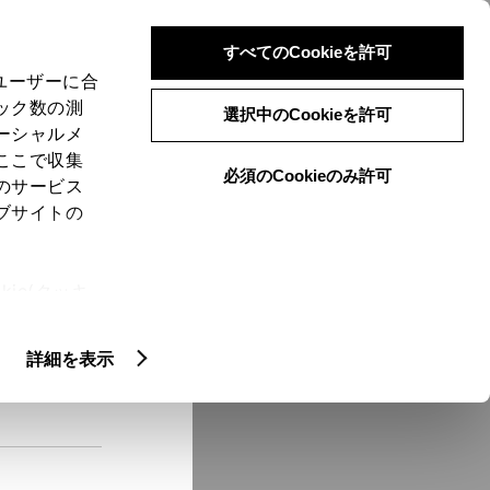
検索
メニュー
ログイン
すべてのCookieを許可
、ユーザーに合
ック数の測
選択中のCookieを許可
ーシャルメ
ここで収集
必須のCookieのみ許可
メニュー
のサービス
ブサイトの
域
未設定
ie(クッキ
、設定の変
扱いについ
クルマ情報
詳細を表示