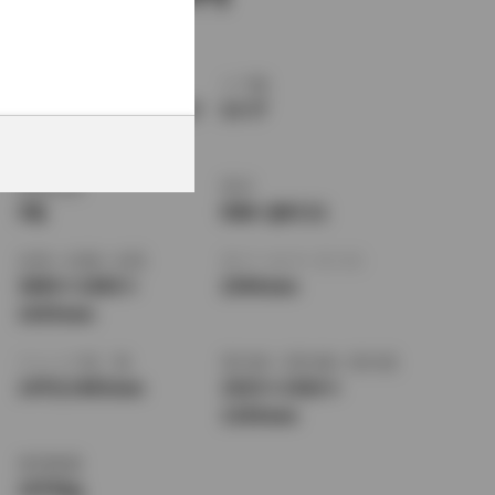
ボディタイプ
ドア数
ミニバン・ワンボック
5ドア
ス
乗車定員
型式
5名
DBA-QNC21
全長
×
全幅
×
全高
ホイールベース ※1
3800
×
1690
×
2540mm
1635mm
トレッド前／後
室内長
×
室内幅
×
室内高
1470/1465mm
1915
×
1420
×
1330mm
車両重量
1070kg