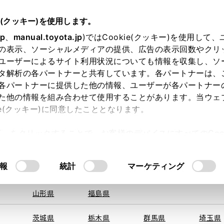
e(クッキー)を使用します。
jp
、
manual.toyota.jp
)ではCookie(クッキー)を使用して
の表示、ソーシャルメディアの提供、広告の表示回数やクリ
ユーザーによるサイト利用状況についても情報を収集し、ソ
地を取得できませんでした。
タ解析の各パートナーと共有しています。各パートナーは、
する地域・都道府県をお選びください。
各パートナーに提供した他の情報、ユーザーが各パートナー
た他の情報を組み合わせて使用することがあります。当ウェ
オンライン購入
お気に入り
保存した見積り
閲覧履歴
お住まいの地
ie(クッキー)に同意したこととなります。
旭川
釧路
札幌
帯広
許可」をクリックすることで、お客様のデバイスにすべてのCook
函館
北見
室蘭、苫小
意したことになります。Cookie(クッキー)のオプトアウト
牧、
ひだか
るにあたっては、当社の「
Cookie（クッキー）情報の取り
モデル・年式
・グレード
の選択
報
統計
マーケティング
青森県
岩手県
宮城県
秋田県
山形県
福島県
ジョン
茨城県
栃木県
群馬県
埼玉県