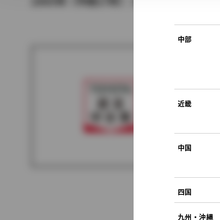
2005年（平成17年） 12月発売
中部
近畿
中国
四国
九州・沖縄