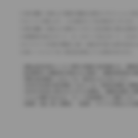
車の種類、仕様により数値が複数ある場合とサスペンション形
エンジン仕様により、×2の表記がしてある場合がございます。
車の種類、仕様により燃料タンクが二つある場合と異なる燃料
燃費表示はWLTCモード、10・15モード又は10モード、J
ドライバーが任意で駆動を２輪・４輪を切り替える事が出来る
革シートについては一部合皮を使用している場合があります。
価格は販売当時のメーカー希望小売価格で参考価格です。消費税
販売期間中に消費税率が変更された車種で、消費税率変更前の価
実際の販売価格につきましては、販売店におたずねください。
2004年4月以降の発売車種につきましては、車両本体価格と消
2004年3月以前に発売されたモデルの価格は、消費税込価格と
どちらの価格であるかは、グレード詳細画面にてご確認ください
保険料、税金（除く消費税）、登録料、リサイクル料金などの諸