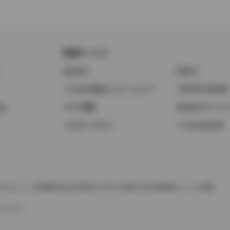
関連サービス
ト
GAZOO
KINTO
トヨタ中古車オンラインストア
TOYOTA SHARE
ng
クルマ買取
法人向けカーリー
トヨタレンタカー
トヨタのau/UQ
TAアカウント利用規約
反社会的勢力に対する基本方針
企業情報
リコール情報
SERVED.