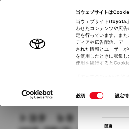
TOYOTA
当ウェブサイトはCooki
当ウェブサイト(
toyota.
わせたコンテンツや広告
ラインアップ
オーナーサポート
トピックス
定を行っています。また
現在
ディアや広告配信、デー
トヨタ認定中古車
該当
された情報とユーザーが
を使用したときに収集し
中古車を探す
トヨタ認定中古車の魅力
3つの買い方
使用を続行するとCook
北海道
「すべてのCookieを
ー)が保存されることに同
更、同意を撤回したりす
車種
の選択
同
必須
設定情
て
」をご覧ください。
東北
意
の
トヨタ ｂＢ
Ｚ Ｑバー
選
択
関東