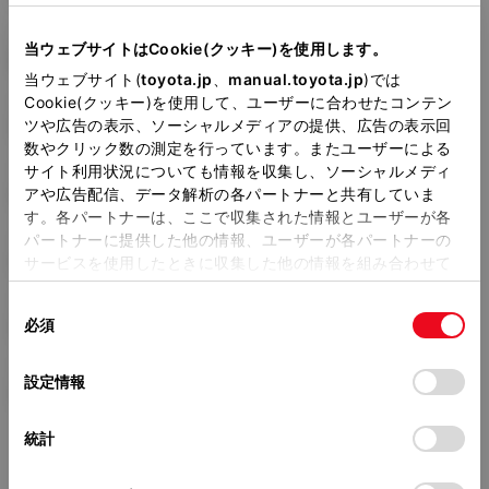
型式
当ウェブサイトはCookie(クッキー)を使用します。
DBA-QNC20
当ウェブサイト(
toyota.jp
、
manual.toyota.jp
)では
Cookie(クッキー)を使用して、ユーザーに合わせたコンテン
全長
×
全幅
×
全高
ツや広告の表示、ソーシャルメディアの提供、広告の表示回
3800
×
1690
×
1635mm
数やクリック数の測定を行っています。またユーザーによる
サイト利用状況についても情報を収集し、ソーシャルメディ
ホイールベース ※1
2540mm
アや広告配信、データ解析の各パートナーと共有していま
す。各パートナーは、ここで収集された情報とユーザーが各
トレッド前／後
パートナーに提供した他の情報、ユーザーが各パートナーの
1470/1465mm
サービスを使用したときに収集した他の情報を組み合わせて
使用することがあります。当ウェブサイトの使用を続行する
室内長
×
室内幅
×
室内高
同
とCookie(クッキー)に同意したこととなります。
必須
1915
×
1420
×
1330mm
意
の
「すべてのCookieを許可」をクリックすることで、お客様の
車両重量
選
デバイスにすべてのCookie(クッキー)が保存されることに同
設定情報
1060kg
択
意したことになります。Cookie(クッキー)のオプトアウト、
設定の変更、同意を撤回したりするにあたっては、当社の
統計
「
Cookie（クッキー）情報の取り扱いについて
」をご覧くだ
さい。