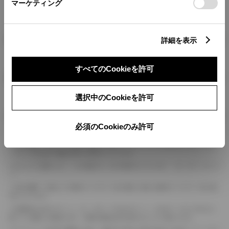
マーケティング
燃料・性能・詳細スペック
詳細を表示
すべてのCookieを許可
装備・オプション
選択中のCookieを許可
ボディカラー
必須のCookieのみ許可
車の種類、仕様により数値が複数ある場合とサスペンション形式などにより、ホイ
ールベースが左右で数値が異なる場合がございます。
エンジン仕様により、×2の表記がしてある場合がございます。（ロータリーエンジ
ン）
車の種類、仕様により燃料タンクが二つある場合と異なる燃料タンクが二つある場
合がございます。
燃費表示はWLTCモード、10・15モード又は10モード、JC08モードのいずれかに
基づいた試験上の数値であり、実際の数値は走行条件などにより異なります。