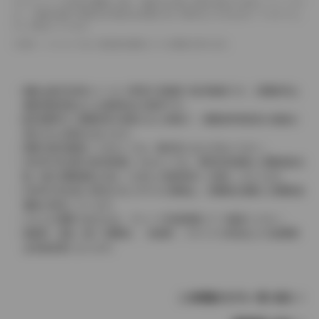
ドライバーが任意で駆動を２輪・４輪を切り替える事が出来る４WDを「パートタイ
ム」、車両の設定で常時又は可変又は切替えを行う事を主とするものを「フルタイム」
として表示しています。
革シートについては一部合皮を使用している場合があります。
価格は販売当時のメーカー希望小売価格で参考価格です。消費税率は
価格情報登録または更新時点の税率です。
販売期間中に消費税率が変更された車種で、消費税率変更前の価格が
表示される場合があります。
実際の販売価格につきましては、販売店におたずねください。
2004年4月以降の発売車種につきましては、車両本体価格と消費税相当
額（地方消費税額を含む）を含んだ総額表示（内税）となります。
2004年3月以前に発売されたモデルの価格は、消費税込価格と消費税抜
価格が混在しています。
どちらの価格であるかは、グレード詳細画面にてご確認ください。
保険料、税金（除く消費税）、登録料、リサイクル料金などの諸費用
は別途必要となります。
この車種のモデル一覧へ戻る