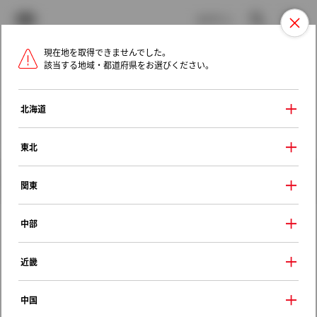
TOYOTA
検索
メニュ
ログイン
現在地を取得できませんでした。
ラインアップ
オーナーサポート
トピックス
該当する地域・都道府県をお選びください。
トヨタ認定中古車
メニュー
北海道
未設定
お気に入り
保存した見積り
閲覧履歴
東北
クルマ情報
関東
中部
トヨタ ｂＢ
近畿
Ｓ Ｑバージョン
2006年（平成18年） 5月発売
中国