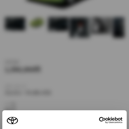
新車価格
1,596,000
ボディタイプ
ミニバン・ワンボックス
ドア数
5ドア
乗車定員
5名