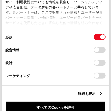
サイト利用状況についても情報を収集し、ソーシャルメディ
アや広告配信、データ解析の各パートナーと共有していま
す。各パートナーは、ここで収集された情報とユーザーが各
営業日カレンダー
パートナーに提供した他の情報、ユーザーが各パートナーの
サービスを使用したときに収集した他の情報を組み合わせて
使用することがあります。当ウェブサイトの使用を続行する
同
とCookie(クッキー)に同意したこととなります。
必須
意
の
「すべてのCookieを許可」をクリックすることで、お客様の
選
デバイスにすべてのCookie(クッキー)が保存されることに同
設定情報
択
意したことになります。Cookie(クッキー)のオプトアウト、
設定の変更、同意を撤回したりするにあたっては、当社の
統計
「
Cookie（クッキー）情報の取り扱いについて
」をご覧くだ
さい。
マーケティング
詳細を表示
すべてのCookieを許可