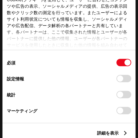
WiFi
ツや広告の表示、ソーシャルメディアの提供、広告の表示回
数やクリック数の測定を行っています。またユーザーによる
サイト利用状況についても情報を収集し、ソーシャルメディ
アや広告配信、データ解析の各パートナーと共有していま
この販売店のウェブサイトはこちら
す。各パートナーは、ここで収集された情報とユーザーが各
パートナーに提供した他の情報、ユーザーが各パートナーの
サービスを使用したときに収集した他の情報を組み合わせて
使用することがあります。当ウェブサイトの使用を続行する
営業日カレンダー
同
とCookie(クッキー)に同意したこととなります。
必須
意
の
「すべてのCookieを許可」をクリックすることで、お客様の
選
デバイスにすべてのCookie(クッキー)が保存されることに同
設定情報
択
意したことになります。Cookie(クッキー)のオプトアウト、
設定の変更、同意を撤回したりするにあたっては、当社の
統計
「
Cookie（クッキー）情報の取り扱いについて
」をご覧くだ
さい。
マーケティング
詳細を表示