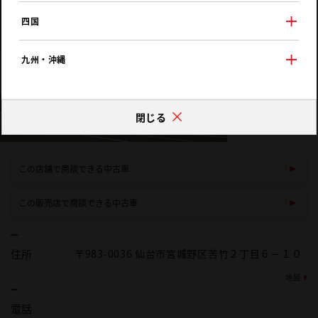
四国
九州・沖縄
閉じる
この店舗で商談できる中古車
この販売店で商談できる中古車
住所
〒983-0036 仙台市宮城野区苦竹２丁目６－１０
地図
電話