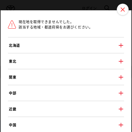
TOYOTA
検索
メニュ
ログイン
現在地を取得できませんでした。
ラインアップ
オーナーサポート
トピックス
該当する地域・都道府県をお選びください。
トヨタ認定中古車
メニュー
北海道
未設定
お気に入り
保存した見積り
閲覧履歴
東北
店舗情報
関東
宮城トヨタ
中部
ＭＴＧ苦竹
近畿
中国