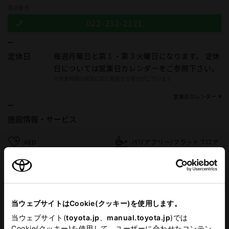
電話番号
022-232-2121
定休日
毎週月曜日と第１・第３火曜日になります。 定休
日については営業日カレンダーをご参照下さい。
※営業時間は状況に応じ変更する場合がございます
営業日カレンダー
施設情報・
サービス
AED
バリアフリー/フラットフロア
車検・整備・メンテナンス取
福祉車両展示店
扱店
バリアフリー/多目的駐車場
キッズコーナー
当ウェブサイトはCookie(クッキー)を使用します。
G-Station
バリアフリー/多目的トイレ
当ウェブサイト(
toyota.jp
、
manual.toyota.jp
)では
Cookie(クッキー)を使用して、ユーザーに合わせたコンテン