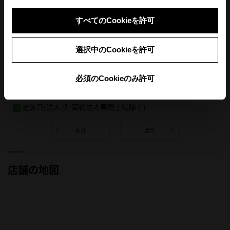
すべてのCookieを許可
選択中のCookieを許可
必須のCookieのみ許可
定休日(法人部･契約法人専用工場除く)
前月
翌月
店舗の地図