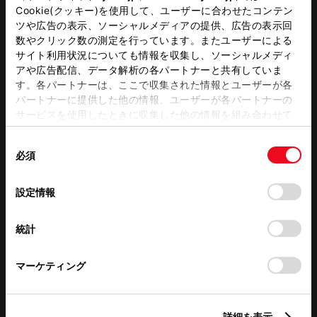
キッズコーナー
G-Station
Cookie(クッキー)を使用して、ユーザーに合わせたコンテン
ツや広告の表示、ソーシャルメディアの提供、広告の表示回
au WiFi
数やクリック数の測定を行っています。またユーザーによる
サイト利用状況についても情報を収集し、ソーシャルメディ
アや広告配信、データ解析の各パートナーと共有していま
す。各パートナーは、ここで収集された情報とユーザーが各
この販売店のウェブサイトはこちら
パートナーに提供した他の情報、ユーザーが各パートナーの
サービスを使用したときに収集した他の情報を組み合わせて
使用することがあります。当ウェブサイトの使用を続行する
同
とCookie(クッキー)に同意したこととなります。
営業日カレンダー
必須
意
の
「すべてのCookieを許可」をクリックすることで、お客様の
選
デバイスにすべてのCookie(クッキー)が保存されることに同
設定情報
択
意したことになります。Cookie(クッキー)のオプトアウト、
設定の変更、同意を撤回したりするにあたっては、当社の
統計
「
Cookie（クッキー）情報の取り扱いについて
」をご覧くだ
さい。
マーケティング
詳細を表示