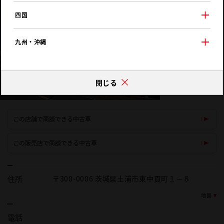
四国
九州・沖縄
閉じる
この店舗で商談できる中古車
この販売店で商談できる中古車
住所
〒300-0006 茨城県土浦市東中貫町１－８
地図
電話