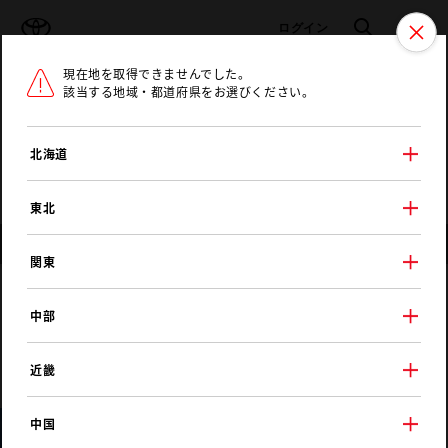
TOYOTA
検索
メニュ
ログイン
現在地を取得できませんでした。
ラインアップ
オーナーサポート
トピックス
該当する地域・都道府県をお選びください。
トヨタ認定中古車
メニュー
北海道
未設定
お気に入り
保存した見積り
閲覧履歴
東北
店舗情報
関東
茨城トヨタ自動車
中部
土浦北店
近畿
中国