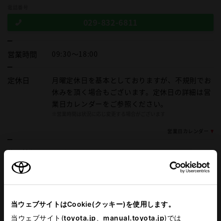
電話番号
029-832-6811
営業時間
09:30～18:00
定休日
月曜定休日を基本としておりますが、不規則でお
休みを頂く場合もございます。定休日の詳細は営
業日カレンダーをご参照ください。
※営業時間は状況に応じ変更する場合がございます
営業日カレンダー
施設情報・
サービス
AED
子供110番
車検・整備・メンテナンス取
ベビーシート（おむつ交換用
扱店
シート）
当ウェブサイトはCookie(クッキー)を使用します。
当ウェブサイト(
toyota.jp
、
manual.toyota.jp
)では