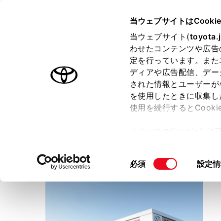
TOYOTA
当ウェブサイトはCooki
当ウェブサイト(
toyota.
わせたコンテンツや広告
ラインアップ
オーナーサポート
トピックス
定を行っています。また
ディアや広告配信、デー
トヨタ認定中古車
された情報とユーザーが
を使用したときに収集し
中古車を探す
トヨタ認定中古車の魅力
3つの買
使用を続行するとCook
「すべてのCookieを
ー)が保存されることに同
茨城トヨタ自動車
更、同意を撤回したりす
友部店
同
必須
設定情
て
」をご覧ください。
意
の
選
択