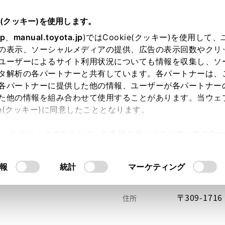
e(クッキー)を使用します。
jp
、
manual.toyota.jp
)ではCookie(クッキー)を使用して
の表示、ソーシャルメディアの提供、広告の表示回数やクリ
ユーザーによるサイト利用状況についても情報を収集し、ソ
タ解析の各パートナーと共有しています。各パートナーは、
各パートナーに提供した他の情報、ユーザーが各パートナー
た他の情報を組み合わせて使用することがあります。当ウェ
い方
オンライン購入
お気に入り
保存した見積り
ie(クッキー)に同意したこととなります。
許可」をクリックすることで、お客様のデバイスにすべてのCook
意したことになります。Cookie(クッキー)のオプトアウト
るにあたっては、当社の「
Cookie（クッキー）情報の取り
報
統計
マーケティング
〒309-17
住所