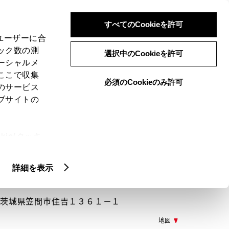
検索
メニュー
ログイン
すべてのCookieを許可
、ユーザーに合
ック数の測
選択中のCookieを許可
ーシャルメ
ここで収集
必須のCookieのみ許可
メニュー
のサービス
ブサイトの
閲覧履歴
お住まいの地域
未設定
ie(クッキ
、設定の変
扱いについ
詳細を表示
16 茨城県笠間市住吉１３６１－１
地図