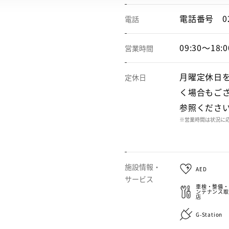
電話番号
0
電話
09:30～18:0
営業時間
月曜定休日
定休日
く場合もご
参照くださ
※営業時間は状況に
施設情報・
AED
サービス
車検・整備・
ンテナンス取
店
G-Station