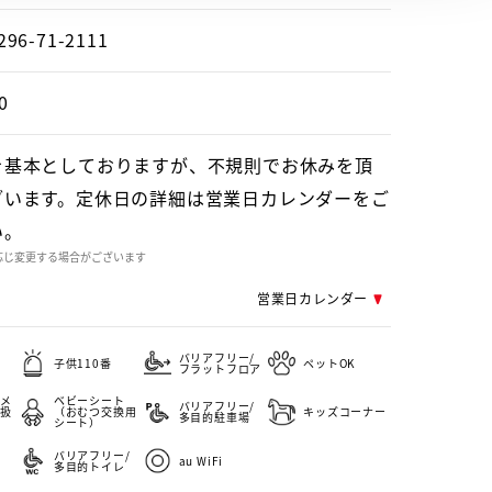
296-71-2111
0
を基本としておりますが、不規則でお休みを頂
ざいます。定休日の詳細は営業日カレンダーをご
い。
応じ変更する場合がございます
営業日カレンダー
バリアフリー/
子供110番
ペットOK
フラットフロア
メ
ベビーシート
バリアフリー/
扱
（おむつ交換用
キッズコーナー
多目的駐車場
シート）
バリアフリー/
au WiFi
多目的トイレ