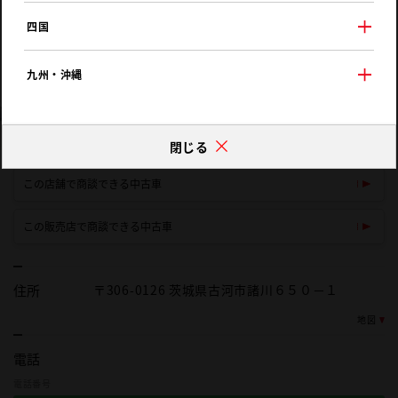
四国
九州・沖縄
閉じる
この店舗で商談できる中古車
この販売店で商談できる中古車
住所
〒306-0126 茨城県古河市諸川６５０－１
地図
電話
電話番号