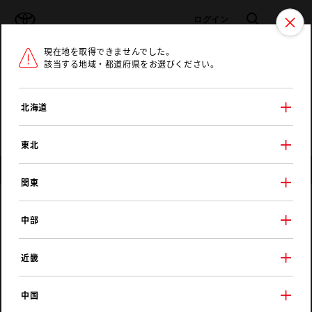
TOYOTA
検索
メニュ
ログイン
現在地を取得できませんでした。
ラインアップ
オーナーサポート
トピックス
該当する地域・都道府県をお選びください。
トヨタ認定中古車
メニュー
北海道
未設定
お気に入り
保存した見積り
閲覧履歴
東北
店舗情報
関東
茨城トヨタ自動車
中部
古河東店
近畿
中国