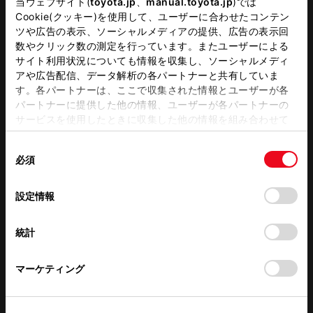
当ウェブサイト(
toyota.jp
、
manual.toyota.jp
)では
キッズコーナー
G-Station
Cookie(クッキー)を使用して、ユーザーに合わせたコンテン
ツや広告の表示、ソーシャルメディアの提供、広告の表示回
バリアフリー/多目的トイレ
au WiFi
数やクリック数の測定を行っています。またユーザーによる
サイト利用状況についても情報を収集し、ソーシャルメディ
アや広告配信、データ解析の各パートナーと共有していま
す。各パートナーは、ここで収集された情報とユーザーが各
この販売店のウェブサイトはこちら
パートナーに提供した他の情報、ユーザーが各パートナーの
サービスを使用したときに収集した他の情報を組み合わせて
使用することがあります。当ウェブサイトの使用を続行する
同
とCookie(クッキー)に同意したこととなります。
必須
営業日カレンダー
意
の
「すべてのCookieを許可」をクリックすることで、お客様の
選
デバイスにすべてのCookie(クッキー)が保存されることに同
設定情報
択
意したことになります。Cookie(クッキー)のオプトアウト、
設定の変更、同意を撤回したりするにあたっては、当社の
統計
「
Cookie（クッキー）情報の取り扱いについて
」をご覧くだ
さい。
マーケティング