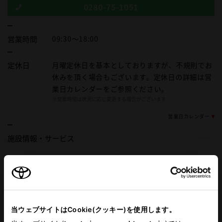
0280-75-1051
営業時間
09:30～18:00
定休日
月曜定休日を基本としておりますが、不規則でお
休みを頂く場合もございます。定休日の詳細は営
業日カレンダーをご参照ください。
※営業時間は状況に応じ変更する場合がございます
営業日カレンダー
施設情報・
サービス
AED
子供110番
車検・整備・メンテナンス取
バリアフリー/フラットフロア
扱店
ベビーシート（おむつ交換用
バリアフリー/多目的駐車場
当ウェブサイトはCookie(クッキー)を使用します。
シート）