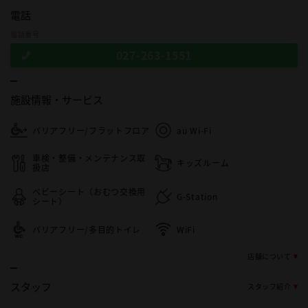
電話
電話番号
027-263-1551
施設情報・
サービス
バリアフリー/フラットフロア
au Wi-Fi
車検・整備・メンテナンス取
キッズルーム
扱店
ベビーシート（おむつ交換用
G-Station
シート）
バリアフリー/多目的トイレ
WiFi
店舗について
スタッフ
スタッフ紹介