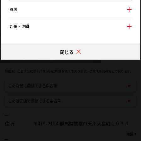
四国
九州・沖縄
閉じる
前橋天川大島店は松並木道路沿いに店舗を構えております。ご来店をお待ちしております。
この店舗で商談できる中古車
この販売店で商談できる中古車
住所
〒379-2154 群馬県前橋市天川大島町１０３４
地図