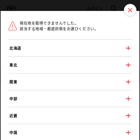
TOYOTA
検索
メニュ
ログイン
現在地を取得できませんでした。
ラインアップ
オーナーサポート
トピックス
該当する地域・都道府県をお選びください。
トヨタ認定中古車
メニュー
北海道
未設定
お気に入り
保存した見積り
閲覧履歴
東北
店舗情報
関東
群馬トヨタ自動車
中部
前橋天川大島店
近畿
中国