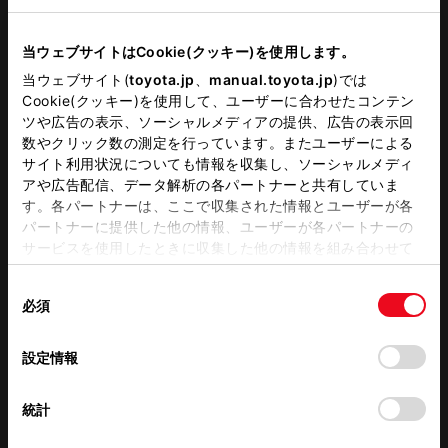
当ウェブサイトはCookie(クッキー)を使用します。
当ウェブサイト(
toyota.jp
、
manual.toyota.jp
)では
Cookie(クッキー)を使用して、ユーザーに合わせたコンテン
ツや広告の表示、ソーシャルメディアの提供、広告の表示回
数やクリック数の測定を行っています。またユーザーによる
定休日
サイト利用状況についても情報を収集し、ソーシャルメディ
アや広告配信、データ解析の各パートナーと共有していま
前月
翌月
す。各パートナーは、ここで収集された情報とユーザーが各
パートナーに提供した他の情報、ユーザーが各パートナーの
サービスを使用したときに収集した他の情報を組み合わせて
使用することがあります。当ウェブサイトの使用を続行する
店舗の地図
同
とCookie(クッキー)に同意したこととなります。
必須
意
の
「すべてのCookieを許可」をクリックすることで、お客様の
選
デバイスにすべてのCookie(クッキー)が保存されることに同
設定情報
択
意したことになります。Cookie(クッキー)のオプトアウト、
設定の変更、同意を撤回したりするにあたっては、当社の
統計
「
Cookie（クッキー）情報の取り扱いについて
」をご覧くだ
さい。