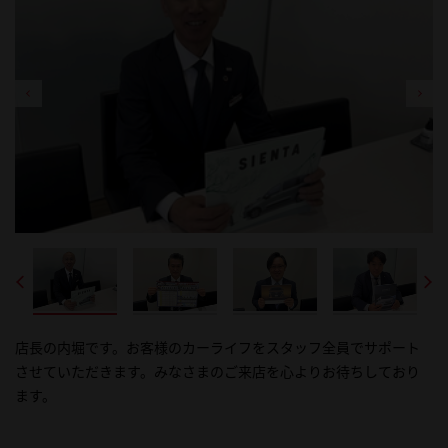
店長の内堀です。お客様のカーライフをスタッフ全員でサポート
営業スタッフの石井です。この店舗の配属になり３3年が経ちまし
営業スタッフの徳江です。「お客様ファースト」の気持ちを忘れ
営業スタッフの細野です。お客様のカーライフを全力でサポート
営業スタッフの星野です。お客様の素敵なカーライフを一生懸命
営業スタッフの出野です。お客様に喜んでもらえるよう日々全力で
させていただきます。みなさまのご来店を心よりお待ちしており
た。私が天川大島店の象徴です。
ず、カーライフをサポートします。
させていただきます。
サポートさせていただきます。なんでもご相談くださいませ。
業務に邁進します。宜しくお願い致します！
ます。