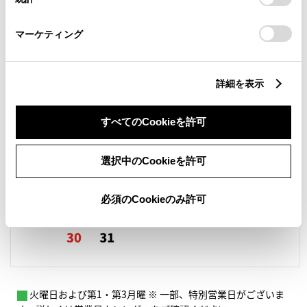
「
Cookie（クッキー）情報の取り扱いについて
」をご覧くだ
さい。
マーケティング
詳細を表示
すべてのCookieを許可
選択中のCookieを許可
必須のCookieのみ許可
火曜日および第1・第3月曜 ※ 一部、特別営業日がございま