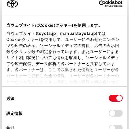
シェアサイクルステーション
自動洗車機
災害帰宅支援
ペットボトル回収
当ウェブサイトはCookie(クッキー)を使用します。
車検・整備・メンテナンス取
キッズルーム
扱店
当ウェブサイト(
toyota.jp
、
manual.toyota.jp
)では
Cookie(クッキー)を使用して、ユーザーに合わせたコンテン
TOYOTA SHARE
バリアフリー/多目的駐車場
ツや広告の表示、ソーシャルメディアの提供、広告の表示回
数やクリック数の測定を行っています。またユーザーによる
Ｇ-Station（普通充電）【稼
バリアフリー/多目的トイレ
働時間 10:00-17:00】
サイト利用状況についても情報を収集し、ソーシャルメディ
アや広告配信、データ解析の各パートナーと共有していま
WiFi
す。各パートナーは、ここで収集された情報とユーザーが各
パートナーに提供した他の情報、ユーザーが各パートナーの
サービスを使用したときに収集した他の情報を組み合わせて
使用することがあります。当ウェブサイトの使用を続行する
この販売店のウェブサイトはこちら
同
とCookie(クッキー)に同意したこととなります。
必須
意
の
「すべてのCookieを許可」をクリックすることで、お客様の
選
デバイスにすべてのCookie(クッキー)が保存されることに同
設定情報
営業日カレンダー
択
意したことになります。Cookie(クッキー)のオプトアウト、
設定の変更、同意を撤回したりするにあたっては、当社の
統計