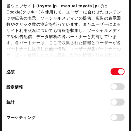
当ウェブサイト(
toyota.jp
、
manual.toyota.jp
)では
Cookie(クッキー)を使用して、ユーザーに合わせたコンテン
営業日カレンダー
ツや広告の表示、ソーシャルメディアの提供、広告の表示回
数やクリック数の測定を行っています。またユーザーによる
サイト利用状況についても情報を収集し、ソーシャルメディ
アや広告配信、データ解析の各パートナーと共有していま
す。各パートナーは、ここで収集された情報とユーザーが各
パートナーに提供した他の情報、ユーザーが各パートナーの
サービスを使用したときに収集した他の情報を組み合わせて
使用することがあります。当ウェブサイトの使用を続行する
同
とCookie(クッキー)に同意したこととなります。
必須
意
の
「すべてのCookieを許可」をクリックすることで、お客様の
選
デバイスにすべてのCookie(クッキー)が保存されることに同
設定情報
択
意したことになります。Cookie(クッキー)のオプトアウト、
設定の変更、同意を撤回したりするにあたっては、当社の
統計
「
Cookie（クッキー）情報の取り扱いについて
」をご覧くだ
さい。
マーケティング