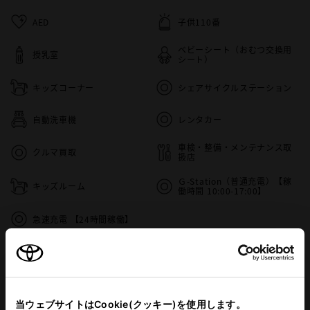
AED
子供110番
ベビーシート（おむつ交換用
授乳室
シート）
キッズコーナー
シェアサイクルステーション
自動洗車機
レンタカー
車検・整備・メンテナンス取
クルマ買取
扱店
Ｇ-Station（普通充電）【稼
キッズルーム
働時間 10:00-17:00】
急速充電 【24時間稼働】
店舗について
この販売店のウェブサイトはこちら
当ウェブサイトはCookie(クッキー)を使用します。