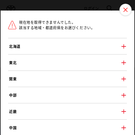
TOYOTA
検索
メニュ
ログイン
現在地を取得できませんでした。
ラインアップ
オーナーサポート
トピックス
該当する地域・都道府県をお選びください。
トヨタ認定中古車
メニュー
北海道
未設定
お気に入り
保存した見積り
閲覧履歴
東北
店舗情報
関東
トヨタモビリティ東京
中部
大泉学園店
近畿
中国