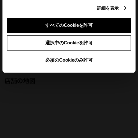
詳細を表示
すべてのCookieを許可
火曜日および第1・第3月曜 ※ 一部、特別営業日がございま
す。詳しくは営業日カレンダーをご確認ください
オンライン予約不可日
選択中のCookieを許可
前月
翌月
必須のCookieのみ許可
店舗の地図