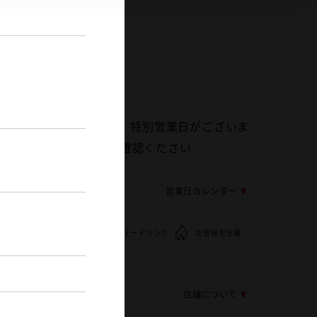
ヤル
042-394-1911
042-394-1911
0
第1・第3月曜 ※ 一部、特別営業日がございま
は営業日カレンダーをご確認ください
応じ変更する場合がございます
営業日カレンダー
WiFi
フリードリンク
災害帰宅支援
店舗について