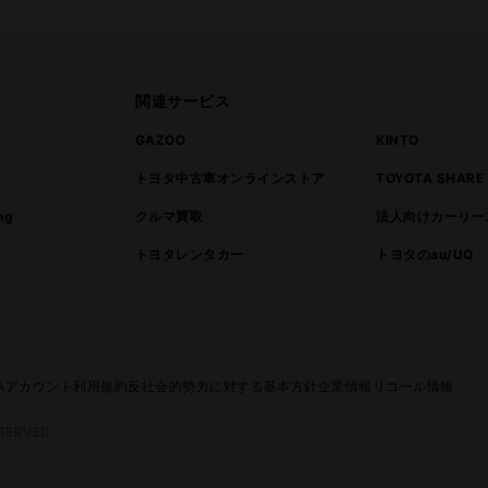
関連サービス
ト
GAZOO
KINTO
トヨタ中古車オンラインストア
TOYOTA SHARE
ng
クルマ買取
法人向けカーリー
トヨタレンタカー
トヨタのau/UQ
TAアカウント利用規約
反社会的勢力に対する基本方針
企業情報
リコール情報
SERVED.