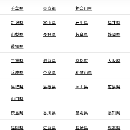
千葉県
東京都
神奈川県
フリーダイ
電話
電話番号
新潟県
富山県
石川県
福井県
山梨県
長野県
岐阜県
静岡県
10:00～18:0
営業時間
愛知県
火曜日および
定休日
のトヨタのお店で保証修理
す。詳しく
三重県
滋賀県
京都府
大阪府
※営業時間は状況に
兵庫県
奈良県
和歌山県
鳥取県
島根県
岡山県
広島県
施設情報・
AED
山口県
サービス
クルマ買取
徳島県
香川県
愛媛県
高知県
福岡県
佐賀県
長崎県
熊本県