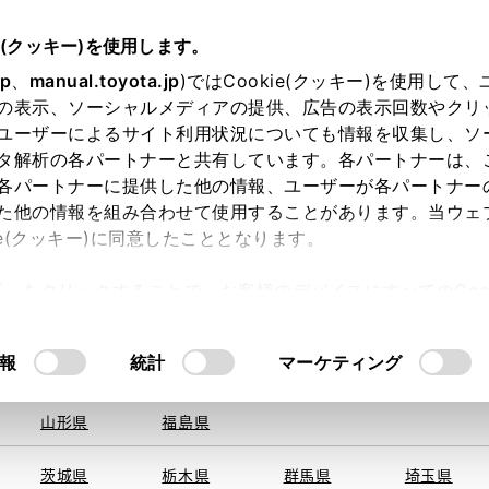
e(クッキー)を使用します。
jp
、
manual.toyota.jp
)ではCookie(クッキー)を使用して
の表示、ソーシャルメディアの提供、広告の表示回数やクリ
ユーザーによるサイト利用状況についても情報を収集し、ソ
を取得できませんでした。
タ解析の各パートナーと共有しています。各パートナーは、
る地域・都道府県をお選びください。
各パートナーに提供した他の情報、ユーザーが各パートナー
た他の情報を組み合わせて使用することがあります。当ウェ
い方
オンライン購入
お気に入り
保存した見積り
ie(クッキー)に同意したこととなります。
旭川
釧路
札幌
帯広
許可」をクリックすることで、お客様のデバイスにすべてのCook
函館
北見
室蘭、苫小
意したことになります。Cookie(クッキー)のオプトアウト
牧、
ひだか
るにあたっては、当社の「
Cookie（クッキー）情報の取り
報
統計
マーケティング
青森県
岩手県
宮城県
秋田県
山形県
福島県
〒189-0
住所
茨城県
栃木県
群馬県
埼玉県