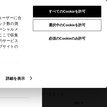
検索
メニュー
ログイン
すべてのCookieを許可
、ユーザーに合
ック数の測
選択中のCookieを許可
ーシャルメ
ここで収集
必須のCookieのみ許可
メニュー
のサービス
ブサイトの
閲覧履歴
お住まいの地域
未設定
ie(クッキ
、設定の変
扱いについ
詳細を表示
001 東京都東村山市秋津町３－５２－１
地図