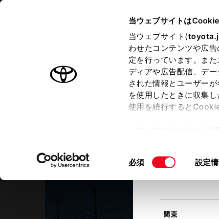
TOYOTA
当ウェブサイトはCooki
当ウェブサイト(
toyota.
わせたコンテンツや広告
ラインアップ
オーナーサポート
トピックス
定を行っています。また
現在地
ディアや広告配信、デー
トヨタ認定中古車
該当す
された情報とユーザーが
を使用したときに収集し
中古車を探す
トヨタ認定中古車の魅力
3つの買
使用を続行するとCook
北海道
「すべてのCookieを
ー)が保存されることに同
トヨタモビリティ東京
更、同意を撤回したりす
Ｕ－Ｃａｒ秋津店
同
必須
設定情
て
」をご覧ください。
東北
意
の
選
択
関東