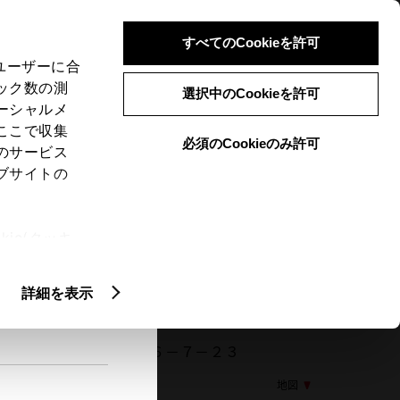
検索
メニュー
ログイン
すべてのCookieを許可
、ユーザーに合
ック数の測
選択中のCookieを許可
ーシャルメ
ここで収集
必須のCookieのみ許可
メニュー
のサービス
ブサイトの
閲覧履歴
お住まいの地域
未設定
ie(クッキ
、設定の変
扱いについ
詳細を表示
018 神奈川県大和市深見西６－７－２３
地図