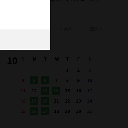
前月
翌月