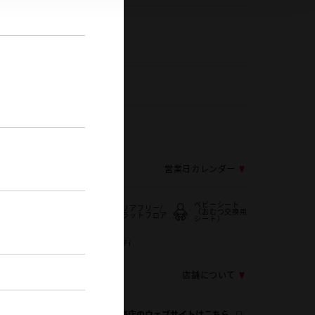
ヤル
046-261-1241
046-261-1241
0
・火曜日 ※除く祝日
応じ変更する場合がございます
営業日カレンダー
ベビーシート
バリアフリー/
充電スタンド
（おむつ交換用
フラットフロア
シート）
バリアフリー/
ー
WiFi
多目的トイレ
店舗について
この販売店のウェブサイトはこちら