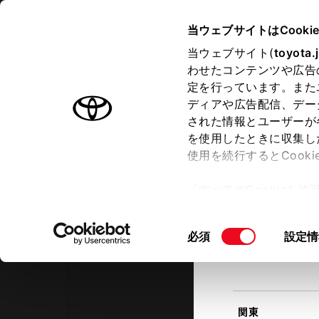
TOYOTA
当ウェブサイトはCooki
当ウェブサイト(
toyota.
わせたコンテンツや広告
ラインアップ
オーナーサポート
トピックス
定を行っています。また
現在地
ディアや広告配信、デー
トヨタ認定中古車
該当す
された情報とユーザーが
を使用したときに収集し
中古車を探す
トヨタ認定中古車の魅力
3つの買
使用を続行するとCook
北海道
「すべてのCookieを
ー)が保存されることに同
トヨタモビリティ神奈川
更、同意を撤回したりす
中古車タウン大和
同
必須
設定情
て
」をご覧ください。
東北
意
の
選
択
関東