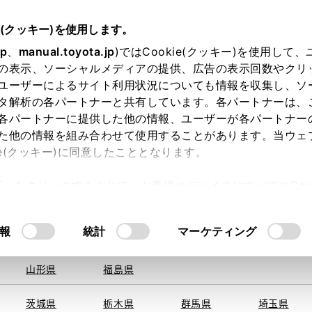
e(クッキー)を使用します。
jp
、
manual.toyota.jp
)ではCookie(クッキー)を使用して
の表示、ソーシャルメディアの提供、広告の表示回数やクリ
ユーザーによるサイト利用状況についても情報を収集し、ソ
を取得できませんでした。
タ解析の各パートナーと共有しています。各パートナーは、
る地域・都道府県をお選びください。
各パートナーに提供した他の情報、ユーザーが各パートナー
た他の情報を組み合わせて使用することがあります。当ウェ
い方
オンライン購入
お気に入り
保存した見積り
ie(クッキー)に同意したこととなります。
旭川
釧路
札幌
帯広
許可」をクリックすることで、お客様のデバイスにすべてのCook
函館
北見
室蘭、苫小
意したことになります。Cookie(クッキー)のオプトアウト
牧、
ひだか
るにあたっては、当社の「
Cookie（クッキー）情報の取り
報
統計
マーケティング
青森県
岩手県
宮城県
秋田県
山形県
福島県
〒242-0
住所
茨城県
栃木県
群馬県
埼玉県