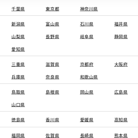
千葉県
東京都
神奈川県
フリーダイ
電話
電話番号
新潟県
富山県
石川県
福井県
山梨県
長野県
岐阜県
静岡県
10:00～19:0
営業時間
愛知県
毎週月曜日
定休日
※営業時間は状況に
三重県
滋賀県
京都府
大阪府
兵庫県
奈良県
和歌山県
施設情報・
鳥取県
島根県
岡山県
広島県
AED
サービス
山口県
キッズコーナ
徳島県
香川県
愛媛県
高知県
福岡県
佐賀県
長崎県
熊本県