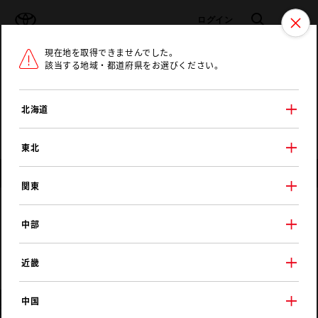
TOYOTA
検索
メニュ
ログイン
現在地を取得できませんでした。
ラインアップ
オーナーサポート
トピックス
該当する地域・都道府県をお選びください。
トヨタ認定中古車
メニュー
北海道
未設定
お気に入り
保存した見積り
閲覧履歴
東北
店舗情報
関東
新潟トヨタ自動車
中部
長岡喜多町店
近畿
中国