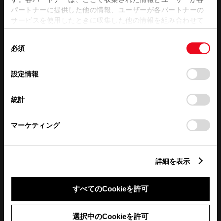
パートナーに提供した他の情報、ユーザーが各パートナーの
サービスを使用したときに収集した他の情報を組み合わせて
使用することがあります。当ウェブサイトの使用を続行する
同
とCookie(クッキー)に同意したこととなります。
必須
意
の
「すべてのCookieを許可」をクリックすることで、お客様の
選
デバイスにすべてのCookie(クッキー)が保存されることに同
設定情報
択
意したことになります。Cookie(クッキー)のオプトアウト、
設定の変更、同意を撤回したりするにあたっては、当社の
統計
「
Cookie（クッキー）情報の取り扱いについて
」をご覧くだ
さい。
マーケティング
詳細を表示
すべてのCookieを許可
選択中のCookieを許可
定休日