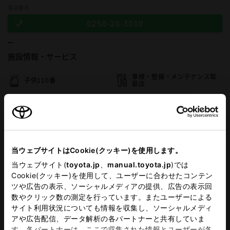
電話番号
0258-28-3010
施設情報・
サービス
車検・整備・メンテナンス取
子供110番
扱店
ベビーシート（おむつ交換用
キッズルーム
シート）
G-Station
WiFi
当ウェブサイトはCookie(クッキー)を使用します。
当ウェブサイト(
toyota.jp
、
manual.toyota.jp
)では
この販売店のウェブサイトはこちら
Cookie(クッキー)を使用して、ユーザーに合わせたコンテン
ツや広告の表示、ソーシャルメディアの提供、広告の表示回
数やクリック数の測定を行っています。またユーザーによる
サイト利用状況についても情報を収集し、ソーシャルメディ
営業日カレンダー
アや広告配信、データ解析の各パートナーと共有していま
す。各パートナーは、ここで収集された情報とユーザーが各