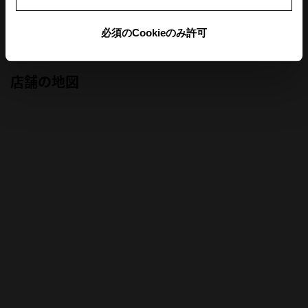
前月
翌月
必須のCookieのみ許可
店舗の地図