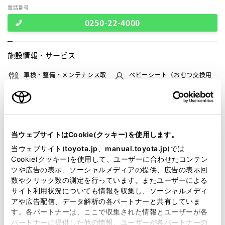
電話番号
0250-22-4000
施設情報・
サービス
車検・整備・メンテナンス取
ベビーシート（おむつ交換用
扱店
シート）
G-Station
WiFi
当ウェブサイトはCookie(クッキー)を使用します。
この販売店のウェブサイトはこちら
当ウェブサイト(
toyota.jp
、
manual.toyota.jp
)では
Cookie(クッキー)を使用して、ユーザーに合わせたコンテン
ツや広告の表示、ソーシャルメディアの提供、広告の表示回
数やクリック数の測定を行っています。またユーザーによる
営業日カレンダー
サイト利用状況についても情報を収集し、ソーシャルメディ
アや広告配信、データ解析の各パートナーと共有していま
す。各パートナーは、ここで収集された情報とユーザーが各
パートナーに提供した他の情報、ユーザーが各パートナーの