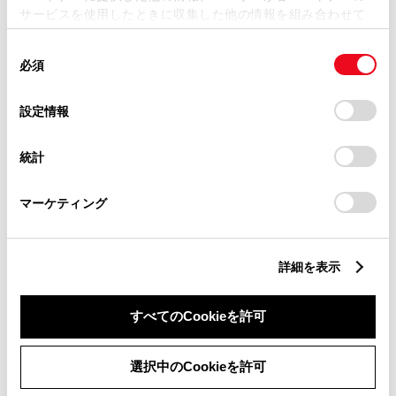
サービスを使用したときに収集した他の情報を組み合わせて
使用することがあります。当ウェブサイトの使用を続行する
同
とCookie(クッキー)に同意したこととなります。
必須
意
の
「すべてのCookieを許可」をクリックすることで、お客様の
選
デバイスにすべてのCookie(クッキー)が保存されることに同
設定情報
択
意したことになります。Cookie(クッキー)のオプトアウト、
設定の変更、同意を撤回したりするにあたっては、当社の
統計
「
Cookie（クッキー）情報の取り扱いについて
」をご覧くだ
さい。
マーケティング
詳細を表示
すべてのCookieを許可
定休日
選択中のCookieを許可
前月
翌月