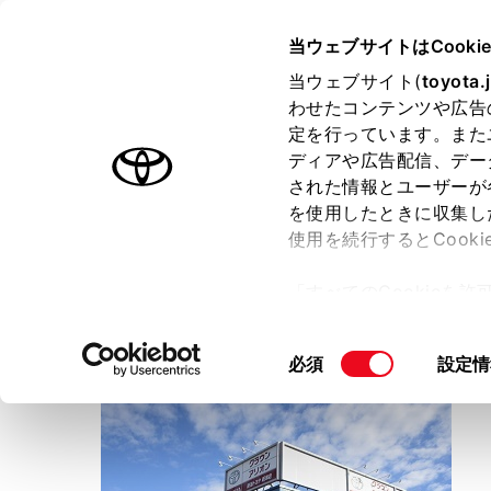
TOYOTA
当ウェブサイトはCooki
当ウェブサイト(
toyota.
わせたコンテンツや広告
ラインアップ
オーナーサポート
トピックス
定を行っています。また
ディアや広告配信、デー
トヨタ認定中古車
された情報とユーザーが
を使用したときに収集し
中古車を探す
トヨタ認定中古車の魅力
3つの買
使用を続行するとCook
「すべてのCookieを
ー)が保存されることに同
新潟トヨタ自動車
更、同意を撤回したりす
新津店
同
必須
設定情
て
」をご覧ください。
意
の
選
択