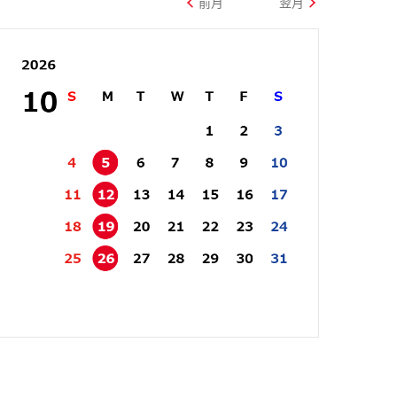
前月
翌月