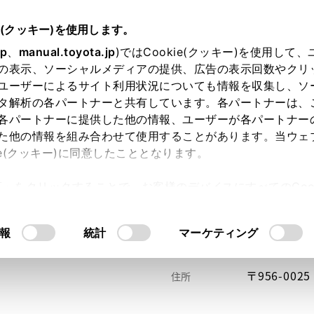
e(クッキー)を使用します。
jp
、
manual.toyota.jp
)ではCookie(クッキー)を使用して
の表示、ソーシャルメディアの提供、広告の表示回数やクリ
ユーザーによるサイト利用状況についても情報を収集し、ソ
タ解析の各パートナーと共有しています。各パートナーは、
各パートナーに提供した他の情報、ユーザーが各パートナー
た他の情報を組み合わせて使用することがあります。当ウェ
い方
オンライン購入
お気に入り
保存した見積り
ie(クッキー)に同意したこととなります。
許可」をクリックすることで、お客様のデバイスにすべてのCook
意したことになります。Cookie(クッキー)のオプトアウト
るにあたっては、当社の「
Cookie（クッキー）情報の取り
報
統計
マーケティング
〒956-0
住所