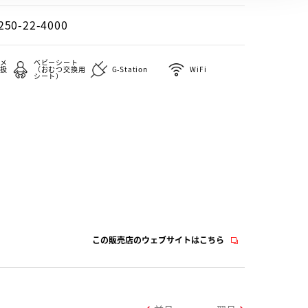
250-22-4000
メ
ベビーシート
扱
（おむつ交換用
G-Station
WiFi
シート）
この販売店のウェブサイトはこちら