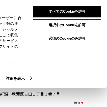
検索
メニュー
ログイン
すべてのCookieを許可
、ユーザーに合
ック数の測
選択中のCookieを許可
ーシャルメ
ここで収集
必須のCookieのみ許可
メニュー
のサービス
ブサイトの
閲覧履歴
お住まいの地域
未設定
ie(クッキ
、設定の変
扱いについ
詳細を表示
025 新潟市秋葉区古田１丁目３番７号
地図