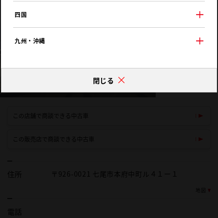
四国
九州・沖縄
閉じる
この店舗で商談できる中古車
この販売店で商談できる中古車
住所
〒926-0021 七尾市本府中町ル４１ー１
地図
電話