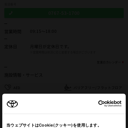
電話番号
0767-53-1700
営業時間
09:15～18:00
定休日
月曜日が定休日です。
※営業時間は状況に応じ変更する場合がございます
営業日カレンダー
施設情報・
サービス
AED
バリアフリー/フラットフロア
車検・整備・メンテナンス取
ペットOK
扱店
授乳室
キッズルーム
当ウェブサイトはCookie(クッキー)を使用します。
ベビーシート（おむつ交換用