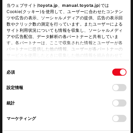
WAX洗車
シート）
当ウェブサイト(
toyota.jp
、
manual.toyota.jp
)では
Cookie(クッキー)を使用して、ユーザーに合わせたコンテン
バリアフリー/多目的駐車場
G-Station
ツや広告の表示、ソーシャルメディアの提供、広告の表示回
数やクリック数の測定を行っています。またユーザーによる
バリアフリー/多目的トイレ
WiFi
サイト利用状況についても情報を収集し、ソーシャルメディ
アや広告配信、データ解析の各パートナーと共有していま
す。各パートナーは、ここで収集された情報とユーザーが各
パートナーに提供した他の情報、ユーザーが各パートナーの
この販売店のウェブサイトはこちら
サービスを使用したときに収集した他の情報を組み合わせて
使用することがあります。当ウェブサイトの使用を続行する
同
とCookie(クッキー)に同意したこととなります。
必須
意
営業日カレンダー
の
「すべてのCookieを許可」をクリックすることで、お客様の
選
デバイスにすべてのCookie(クッキー)が保存されることに同
設定情報
択
意したことになります。Cookie(クッキー)のオプトアウト、
設定の変更、同意を撤回したりするにあたっては、当社の
統計
「
Cookie（クッキー）情報の取り扱いについて
」をご覧くだ
さい。
マーケティング