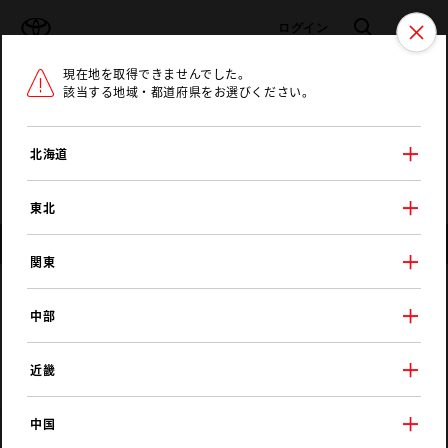
TOYOTA
検索
メニュ
ログイン
現在地を取得できませんでした。
ラインアップ
オーナーサポート
トピックス
該当する地域・都道府県をお選びください。
トヨタ認定中古車
メニュー
北海道
未設定
お気に入り
保存した見積り
閲覧履歴
東北
店舗情報
関東
石川トヨタ自動車
中部
七尾店
近畿
中国