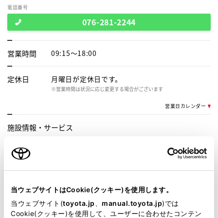
電話番号
076-281-2244
営業時間
09:15～18:00
定休日
月曜日が定休日です。
※営業時間は状況に応じ変更する場合がございます
営業日カレンダー
施設情報・
サービス
AED
バリアフリー/フラットフロア
車検・整備・メンテナンス取
キッズルーム
扱店
当ウェブサイトはCookie(クッキー)を使用します。
WAX洗車
バリアフリー/多目的駐車場
当ウェブサイト(
toyota.jp
、
manual.toyota.jp
)では
Cookie(クッキー)を使用して、ユーザーに合わせたコンテン
G-Station
WiFi