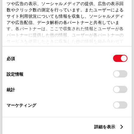
ツや広告の表示、ソーシャルメディアの提供、広告の表示回
数やクリック数の測定を行っています。またユーザーによる
サイト利用状況についても情報を収集し、ソーシャルメディ
アや広告配信、データ解析の各パートナーと共有していま
この販売店のウェブサイトはこちら
す。各パートナーは、ここで収集された情報とユーザーが各
パートナーに提供した他の情報、ユーザーが各パートナーの
サービスを使用したときに収集した他の情報を組み合わせて
使用することがあります。当ウェブサイトの使用を続行する
営業日カレンダー
同
とCookie(クッキー)に同意したこととなります。
必須
意
の
「すべてのCookieを許可」をクリックすることで、お客様の
選
デバイスにすべてのCookie(クッキー)が保存されることに同
設定情報
択
意したことになります。Cookie(クッキー)のオプトアウト、
設定の変更、同意を撤回したりするにあたっては、当社の
統計
「
Cookie（クッキー）情報の取り扱いについて
」をご覧くだ
さい。
マーケティング
詳細を表示