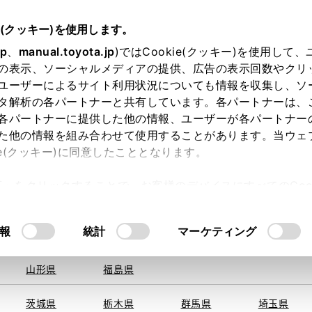
e(クッキー)を使用します。
jp
、
manual.toyota.jp
)ではCookie(クッキー)を使用して
の表示、ソーシャルメディアの提供、広告の表示回数やクリ
ユーザーによるサイト利用状況についても情報を収集し、ソ
を取得できませんでした。
タ解析の各パートナーと共有しています。各パートナーは、
る地域・都道府県をお選びください。
各パートナーに提供した他の情報、ユーザーが各パートナー
た他の情報を組み合わせて使用することがあります。当ウェ
い方
オンライン購入
お気に入り
保存した見積り
ie(クッキー)に同意したこととなります。
旭川
釧路
札幌
帯広
許可」をクリックすることで、お客様のデバイスにすべてのCook
函館
北見
室蘭、苫小
意したことになります。Cookie(クッキー)のオプトアウト
牧、
ひだか
るにあたっては、当社の「
Cookie（クッキー）情報の取り
報
統計
マーケティング
青森県
岩手県
宮城県
秋田県
山形県
福島県
〒503-08
住所
茨城県
栃木県
群馬県
埼玉県