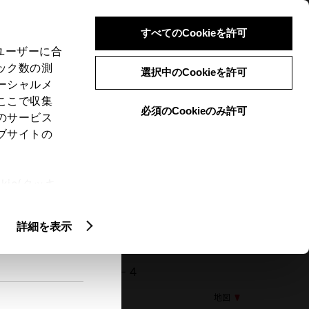
検索
メニュー
ログイン
すべてのCookieを許可
、ユーザーに合
ック数の測
選択中のCookieを許可
ーシャルメ
ここで収集
必須のCookieのみ許可
メニュー
のサービス
ブサイトの
閲覧履歴
お住まいの地域
未設定
ie(クッキ
、設定の変
扱いについ
詳細を表示
04 大垣市中ノ江１丁目５－４
地図