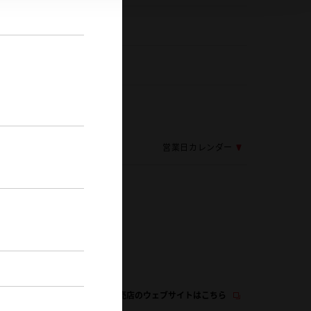
584-82-1311
0
応じ変更する場合がございます
営業日カレンダー
中古車（U-
Car）
この販売店のウェブサイトはこちら