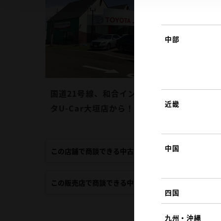
中部
国道21号線、和合インターを南下、約5分♪
近畿
タU-Car大垣店から！
中国
この店舗で商談できる中古車
この販売店で商談できる中古車
四国
九州・沖縄