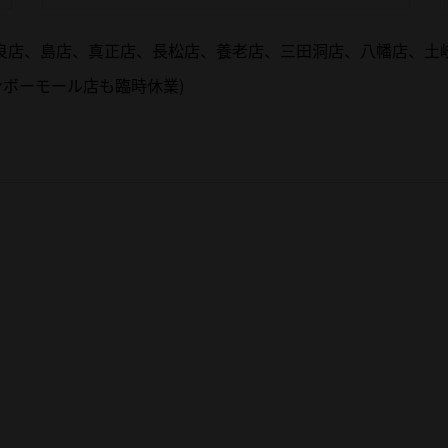
良店、島店、真正店、長松店、養老店、三田洞店、八幡店、土
ンボーモール店も臨時休業)