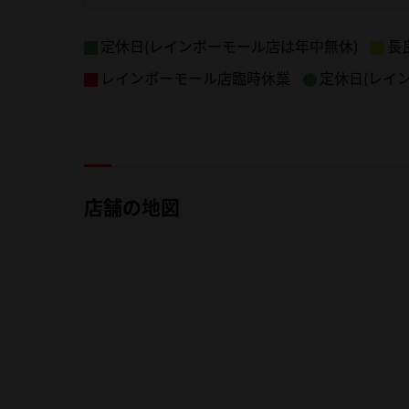
定休日(レインボーモール店は年中無休)
長
レインボーモール店臨時休業
定休日(レイ
店舗の地図