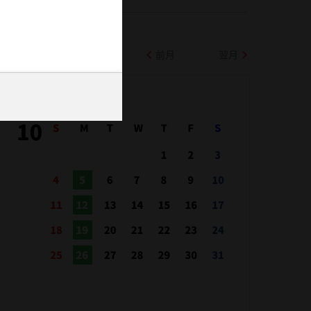
前月
翌月