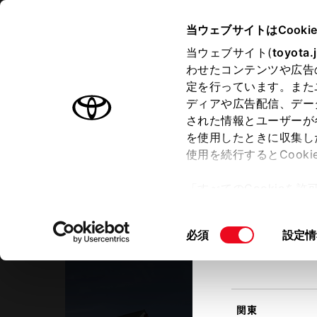
TOYOTA
当ウェブサイトはCooki
当ウェブサイト(
toyota.
わせたコンテンツや広告
ラインアップ
オーナーサポート
トピックス
定を行っています。また
現在地
ディアや広告配信、デー
トヨタ認定中古車
該当す
された情報とユーザーが
を使用したときに収集し
中古車を探す
トヨタ認定中古車の魅力
3つの買
使用を続行するとCook
北海道
「すべてのCookieを
ー)が保存されることに同
岐阜トヨタ自動車
更、同意を撤回したりす
Ｕ－Ｃａｒ大垣店
同
必須
設定情
て
」をご覧ください。
東北
意
の
選
択
関東