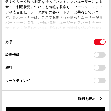
数やクリック数の測定を行っています。またユーザーによる
サイト利用状況についても情報を収集し、ソーシャルメディ
この販売店のウェブサイトはこちら
アや広告配信、データ解析の各パートナーと共有していま
す。各パートナーは、ここで収集された情報とユーザーが各
パートナーに提供した他の情報、ユーザーが各パートナーの
営業日カレンダー
サービスを使用したときに収集した他の情報を組み合わせて
使用することがあります。当ウェブサイトの使用を続行する
同
とCookie(クッキー)に同意したこととなります。
必須
意
の
「すべてのCookieを許可」をクリックすることで、お客様の
選
デバイスにすべてのCookie(クッキー)が保存されることに同
設定情報
択
意したことになります。Cookie(クッキー)のオプトアウト、
設定の変更、同意を撤回したりするにあたっては、当社の
統計
「
Cookie（クッキー）情報の取り扱いについて
」をご覧くだ
さい。
マーケティング
詳細を表示