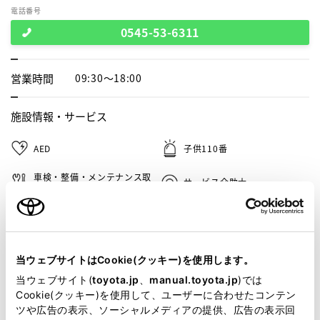
電話番号
0545-53-6311
営業時間
09:30～18:00
施設情報・
サービス
AED
子供110番
車検・整備・メンテナンス取
サービス介助士
扱店
福祉車両展示店
急速充電器
U－Car検索コーナー
自動洗車機
当ウェブサイトはCookie(クッキー)を使用します。
当ウェブサイト(
toyota.jp
、
manual.toyota.jp
)では
WiFi
ａｕ・ＵＱモバイル取扱い
Cookie(クッキー)を使用して、ユーザーに合わせたコンテン
ツや広告の表示、ソーシャルメディアの提供、広告の表示回