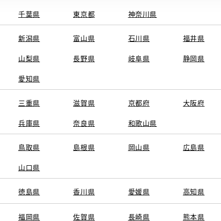
千葉県
東京都
神奈川県
電話番号
0
電話
新潟県
富山県
石川県
福井県
09:30～18:0
営業時間
山梨県
長野県
岐阜県
静岡県
施設情報・
愛知県
AED
サービス
サービス介助
三重県
滋賀県
京都府
大阪府
自動洗車機
兵庫県
奈良県
和歌山県
鳥取県
島根県
岡山県
広島県
山口県
徳島県
香川県
愛媛県
高知県
福岡県
佐賀県
長崎県
熊本県