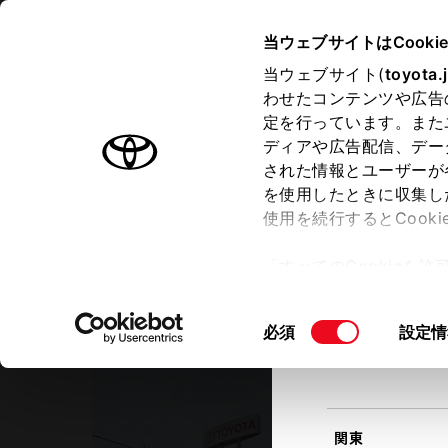
TOYOTA
当ウェブサイトはCooki
当ウェブサイト(
toyota.
わせたコンテンツや広告
ラインアップ
オーナーサポート
トピックス
定を行っています。また
現在地
ディアや広告配信、デー
トヨタ認定中古車
該当す
された情報とユーザーが
を使用したときに収集し
中古車を探す
トヨタ認定中古車の魅力
3つの買
使用を続行するとCook
北海道
「すべてのCookieを
ー)が保存されることに同
静岡トヨタ
更、同意を撤回したりす
袋井インター店
同
必須
設定情
て
」をご覧ください。
東北
意
の
選
択
関東