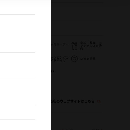
538-43-6666
0
車検・整備・メ
ファミリーブー
子供110番
ンテナンス取扱
ス
店
キャンピングカ
士
授乳室
急速充電器
ーアドバイザー
バリアフリー/
WiFi
多目的トイレ
この販売店のウェブサイトはこちら