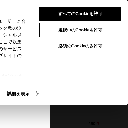
検索
メニュー
ログイン
すべてのCookieを許可
、ユーザーに合
ック数の測
選択中のCookieを許可
ーシャルメ
ここで収集
必須のCookieのみ許可
メニュー
のサービス
ブサイトの
閲覧履歴
お住まいの地域
未設定
ie(クッキ
、設定の変
扱いについ
詳細を表示
65 袋井市堀越７１１－１
地図