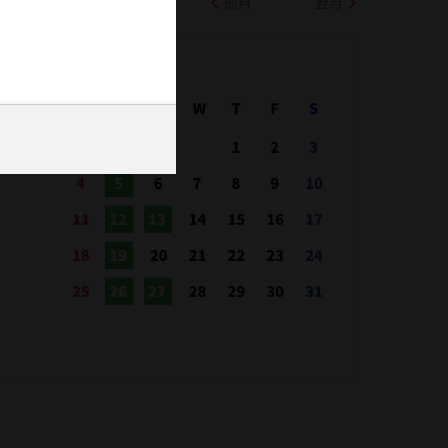
前月
翌月