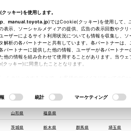
e(クッキー)を使用します。
jp
、
manual.toyota.jp
)ではCookie(クッキー)を使用して
の表示、ソーシャルメディアの提供、広告の表示回数やクリ
ユーザーによるサイト利用状況についても情報を収集し、ソ
を取得できませんでした。
タ解析の各パートナーと共有しています。各パートナーは、
る地域・都道府県をお選びください。
各パートナーに提供した他の情報、ユーザーが各パートナー
た他の情報を組み合わせて使用することがあります。当ウェ
い方
オンライン購入
お気に入り
保存した見積り
ie(クッキー)に同意したこととなります。
旭川
釧路
札幌
帯広
許可」をクリックすることで、お客様のデバイスにすべてのCook
函館
北見
室蘭、苫小
意したことになります。Cookie(クッキー)のオプトアウト
牧、
ひだか
るにあたっては、当社の「
Cookie（クッキー）情報の取り
報
統計
マーケティング
青森県
岩手県
宮城県
秋田県
山形県
福島県
〒437-00
住所
茨城県
栃木県
群馬県
埼玉県