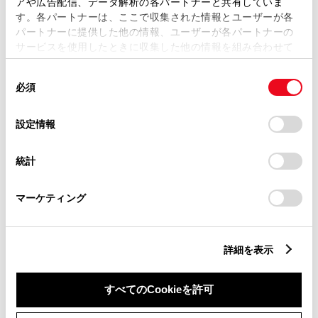
アや広告配信、データ解析の各パートナーと共有していま
営業日カレンダー
す。各パートナーは、ここで収集された情報とユーザーが各
パートナーに提供した他の情報、ユーザーが各パートナーの
サービスを使用したときに収集した他の情報を組み合わせて
使用することがあります。当ウェブサイトの使用を続行する
同
とCookie(クッキー)に同意したこととなります。
必須
意
の
「すべてのCookieを許可」をクリックすることで、お客様の
選
デバイスにすべてのCookie(クッキー)が保存されることに同
設定情報
択
意したことになります。Cookie(クッキー)のオプトアウト、
設定の変更、同意を撤回したりするにあたっては、当社の
統計
「
Cookie（クッキー）情報の取り扱いについて
」をご覧くだ
さい。
マーケティング
詳細を表示
すべてのCookieを許可