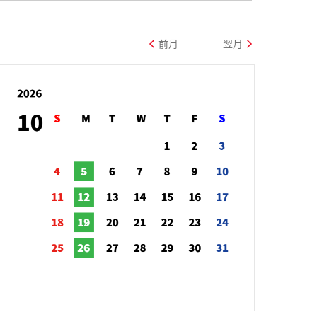
前月
翌月