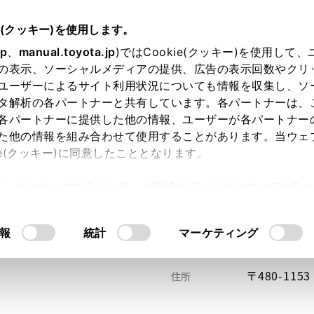
e(クッキー)を使用します。
jp
、
manual.toyota.jp
)ではCookie(クッキー)を使用して
の表示、ソーシャルメディアの提供、広告の表示回数やクリ
ユーザーによるサイト利用状況についても情報を収集し、ソ
タ解析の各パートナーと共有しています。各パートナーは、
各パートナーに提供した他の情報、ユーザーが各パートナー
た他の情報を組み合わせて使用することがあります。当ウェ
い方
オンライン購入
お気に入り
保存した見積り
ie(クッキー)に同意したこととなります。
許可」をクリックすることで、お客様のデバイスにすべてのCook
意したことになります。Cookie(クッキー)のオプトアウト
るにあたっては、当社の「
Cookie（クッキー）情報の取り
報
統計
マーケティング
〒480-1
住所