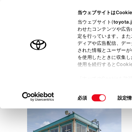
TOYOTA
当ウェブサイトはCooki
当ウェブサイト(
toyota.
わせたコンテンツや広告
ラインアップ
オーナーサポート
トピックス
定を行っています。また
ディアや広告配信、デー
トヨタ認定中古車
された情報とユーザーが
を使用したときに収集し
中古車を探す
トヨタ認定中古車の魅力
3つの買
使用を続行するとCook
「すべてのCookieを
ー)が保存されることに同
愛知トヨタ
更、同意を撤回したりす
東名マイカーセンター
同
必須
設定情
て
」をご覧ください。
意
の
選
択