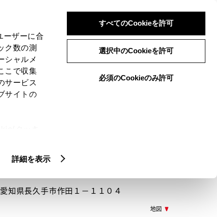
検索
メニュー
ログイン
すべてのCookieを許可
、ユーザーに合
ック数の測
選択中のCookieを許可
ーシャルメ
ここで収集
必須のCookieのみ許可
メニュー
のサービス
ブサイトの
閲覧履歴
お住まいの地域
未設定
ie(クッキ
、設定の変
扱いについ
詳細を表示
153 愛知県長久手市作田１－１１０４
地図