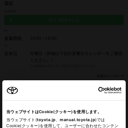
電話
電話番号
052-804-0121
営業時間
10:00～18:00
定休日
月曜日（詳細は下記の営業日カレンダーをご確認
ください。）
※営業時間は状況に応じ変更する場合がございます
営業日カレンダー
施設情報・
サービス
車検・整備・メンテナンス取
AED
扱店
当ウェブサイトはCookie(クッキー)を使用します。
中古車展示場
キッズコーナー
当ウェブサイト(
toyota.jp
、
manual.toyota.jp
)では
Cookie(クッキー)を使用して、ユーザーに合わせたコンテン