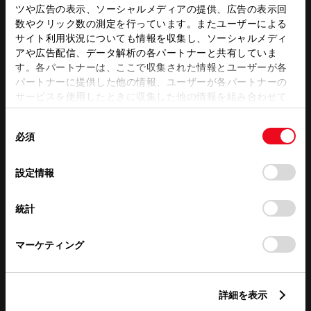
WiFi
フリードリンク
ツや広告の表示、ソーシャルメディアの提供、広告の表示回
数やクリック数の測定を行っています。またユーザーによる
サイト利用状況についても情報を収集し、ソーシャルメディ
アや広告配信、データ解析の各パートナーと共有していま
この販売店のウェブサイトはこちら
す。各パートナーは、ここで収集された情報とユーザーが各
パートナーに提供した他の情報、ユーザーが各パートナーの
サービスを使用したときに収集した他の情報を組み合わせて
使用することがあります。当ウェブサイトの使用を続行する
営業日カレンダー
同
とCookie(クッキー)に同意したこととなります。
必須
意
の
「すべてのCookieを許可」をクリックすることで、お客様の
選
デバイスにすべてのCookie(クッキー)が保存されることに同
設定情報
択
意したことになります。Cookie(クッキー)のオプトアウト、
設定の変更、同意を撤回したりするにあたっては、当社の
統計
「
Cookie（クッキー）情報の取り扱いについて
」をご覧くだ
さい。
マーケティング
詳細を表示