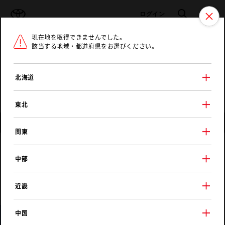
TOYOTA
検索
メニュ
ログイン
現在地を取得できませんでした。
ラインアップ
オーナーサポート
トピックス
該当する地域・都道府県をお選びください。
トヨタ認定中古車
メニュー
北海道
未設定
お気に入り
保存した見積り
閲覧履歴
東北
店舗情報
関東
愛知トヨタ
中部
島田マイカーセンター
近畿
中国