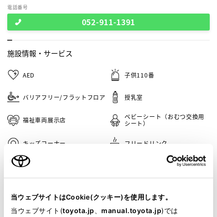
電話番号
052-911-1391
施設情報・
サービス
AED
子供110番
バリアフリー/フラットフロア
授乳室
ベビーシート（おむつ交換用
福祉車両展示店
シート）
キッズコーナー
フリードリンク
車検・整備・メンテナンス取
災害帰宅支援
扱店
バリアフリー/多目的駐車場
赤ちゃんの駅
当ウェブサイトはCookie(クッキー)を使用します。
当ウェブサイト(
toyota.jp
、
manual.toyota.jp
)では
G-Station
バリアフリー/多目的トイレ