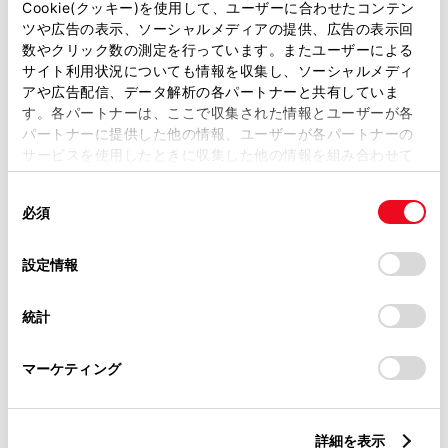
Cookie(クッキー)を使用して、ユーザーに合わせたコンテン
ツや広告の表示、ソーシャルメディアの提供、広告の表示回
WiFi
数やクリック数の測定を行っています。またユーザーによる
サイト利用状況についても情報を収集し、ソーシャルメディ
アや広告配信、データ解析の各パートナーと共有していま
す。各パートナーは、ここで収集された情報とユーザーが各
この販売店のウェブサイトはこちら
パートナーに提供した他の情報、ユーザーが各パートナーの
サービスを使用したときに収集した他の情報を組み合わせて
使用することがあります。当ウェブサイトの使用を続行する
同
とCookie(クッキー)に同意したこととなります。
営業日カレンダー
必須
意
の
「すべてのCookieを許可」をクリックすることで、お客様の
選
デバイスにすべてのCookie(クッキー)が保存されることに同
設定情報
択
意したことになります。Cookie(クッキー)のオプトアウト、
設定の変更、同意を撤回したりするにあたっては、当社の
統計
「
Cookie（クッキー）情報の取り扱いについて
」をご覧くだ
さい。
マーケティング
詳細を表示