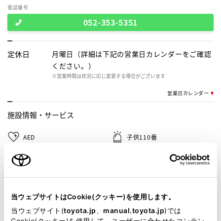
電話番号
052-353-5351
定休日
月曜日（詳細は下記の営業日カレンダーをご確認
ください。）
※営業時間は状況に応じ変更する場合がございます
営業日カレンダー
施設情報・
サービス
AED
子供110番
車検・整備・メンテナンス取
バリアフリー/フラットフロア
扱店
キッズルーム
キッズコーナー
当ウェブサイトはCookie(クッキー)を使用します。
G-Station
WiFi
当ウェブサイト(
toyota.jp
、
manual.toyota.jp
)では
Cookie(クッキー)を使用して、ユーザーに合わせたコンテン