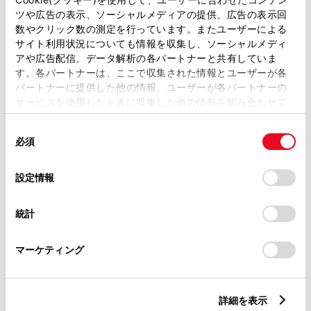
フリードリンク
ツや広告の表示、ソーシャルメディアの提供、広告の表示回
数やクリック数の測定を行っています。またユーザーによる
サイト利用状況についても情報を収集し、ソーシャルメディ
アや広告配信、データ解析の各パートナーと共有していま
この販売店のウェブサイトはこちら
す。各パートナーは、ここで収集された情報とユーザーが各
パートナーに提供した他の情報、ユーザーが各パートナーの
サービスを使用したときに収集した他の情報を組み合わせて
使用することがあります。当ウェブサイトの使用を続行する
営業日カレンダー
同
とCookie(クッキー)に同意したこととなります。
必須
意
の
「すべてのCookieを許可」をクリックすることで、お客様の
選
デバイスにすべてのCookie(クッキー)が保存されることに同
設定情報
択
意したことになります。Cookie(クッキー)のオプトアウト、
設定の変更、同意を撤回したりするにあたっては、当社の
統計
「
Cookie（クッキー）情報の取り扱いについて
」をご覧くだ
さい。
マーケティング
詳細を表示