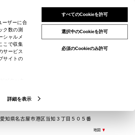
検索
メニュー
ログイン
すべてのCookieを許可
、ユーザーに合
ック数の測
選択中のCookieを許可
ーシャルメ
ここで収集
必須のCookieのみ許可
メニュー
のサービス
ブサイトの
閲覧履歴
お住まいの地域
未設定
ie(クッキ
、設定の変
扱いについ
詳細を表示
804 愛知県名古屋市港区当知３丁目５０５番
地図