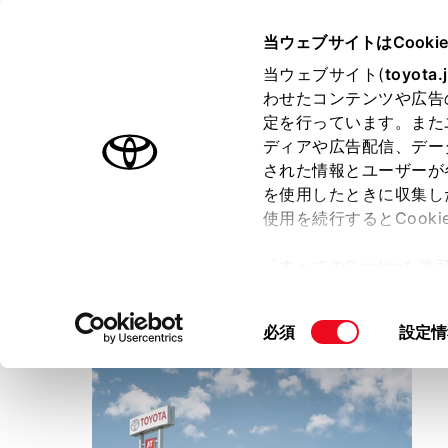
TOYOTA
当ウェブサイトはCooki
当ウェブサイト(
toyota.
わせたコンテンツや広告
ラインアップ
オーナーサポート
トピックス
定を行っています。また
ディアや広告配信、デー
トヨタ認定中古車
された情報とユーザーが
を使用したときに収集し
中古車を探す
トヨタ認定中古車の魅力
3つの買
使用を続行するとCook
「すべてのCookieを
ー)が保存されることに同
愛知トヨタ
更、同意を撤回したりす
当知北店
同
必須
設定情
て
」をご覧ください。
意
の
選
択