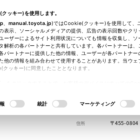
e(クッキー)を使用します。
jp
、
manual.toyota.jp
)ではCookie(クッキー)を使用して
の表示、ソーシャルメディアの提供、広告の表示回数やクリ
ユーザーによるサイト利用状況についても情報を収集し、ソ
タ解析の各パートナーと共有しています。各パートナーは、
各パートナーに提供した他の情報、ユーザーが各パートナー
た他の情報を組み合わせて使用することがあります。当ウェ
い方
オンライン購入
お気に入り
保存した見積り
ie(クッキー)に同意したこととなります。
許可」をクリックすることで、お客様のデバイスにすべてのCook
意したことになります。Cookie(クッキー)のオプトアウト
るにあたっては、当社の「
Cookie（クッキー）情報の取り
報
統計
マーケティング
〒455-0
住所