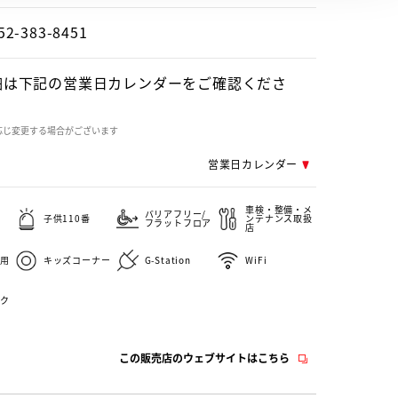
52-383-8451
細は下記の営業日カレンダーをご確認くださ
応じ変更する場合がございます
営業日カレンダー
車検・整備・メ
バリアフリー/
子供110番
ンテナンス取扱
フラットフロア
店
用
キッズコーナー
G-Station
WiFi
ク
この販売店のウェブサイトはこちら