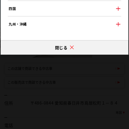
四国
九州・沖縄
閉じる
この店舗で商談できる中古車
この販売店で商談できる中古車
住所
〒486-0844 愛知県春日井市鳥居松町１－８４
地図
電話