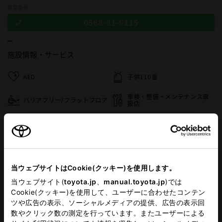
電話番号
0568-81-6115
施設情報・
サービス
AED
子供110番
車検・整備・メンテナンス取
バリアフリー/フラットフロア
扱店
ベビーシート（おむつ交換用
キッズコーナー
シート）
G-Station
WiFi
当ウェブサイトはCookie(クッキー)を使用します。
フリードリンク
災害帰宅支援
当ウェブサイト(
toyota.jp
、
manual.toyota.jp
)では
Cookie(クッキー)を使用して、ユーザーに合わせたコンテン
ツや広告の表示、ソーシャルメディアの提供、広告の表示回
この販売店のウェブサイトはこちら
数やクリック数の測定を行っています。またユーザーによる