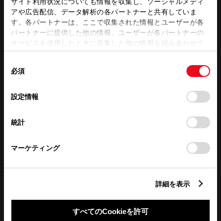
サイト利用状況についても情報を収集し、ソーシャルメディ
アや広告配信、データ解析の各パートナーと共有していま
す。各パートナーは、ここで収集された情報とユーザーが各
営業日カレンダー
パートナーに提供した他の情報、ユーザーが各パートナーの
サービスを使用したときに収集した他の情報を組み合わせて
使用することがあります。当ウェブサイトの使用を続行する
同
とCookie(クッキー)に同意したこととなります。
必須
意
の
「すべてのCookieを許可」をクリックすることで、お客様の
選
デバイスにすべてのCookie(クッキー)が保存されることに同
設定情報
択
意したことになります。Cookie(クッキー)のオプトアウト、
設定の変更、同意を撤回したりするにあたっては、当社の
統計
「
Cookie（クッキー）情報の取り扱いについて
」をご覧くだ
さい。
マーケティング
詳細を表示
すべてのCookieを許可