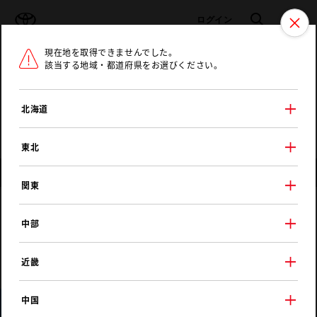
TOYOTA
検索
メニュ
ログイン
現在地を取得できませんでした。
ラインアップ
オーナーサポート
トピックス
該当する地域・都道府県をお選びください。
トヨタ認定中古車
メニュー
北海道
未設定
お気に入り
保存した見積り
閲覧履歴
東北
店舗情報
関東
愛知トヨタ
中部
鳥居松店
近畿
中国