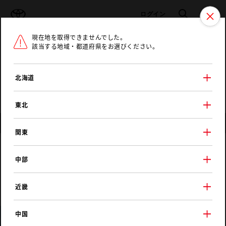
TOYOTA
検索
メニュ
ログイン
現在地を取得できませんでした。
ラインアップ
オーナーサポート
トピックス
該当する地域・都道府県をお選びください。
トヨタ認定中古車
メニュー
北海道
未設定
お気に入り
保存した見積り
閲覧履歴
東北
店舗情報
関東
愛知トヨタ
中部
晴丘店
近畿
中国