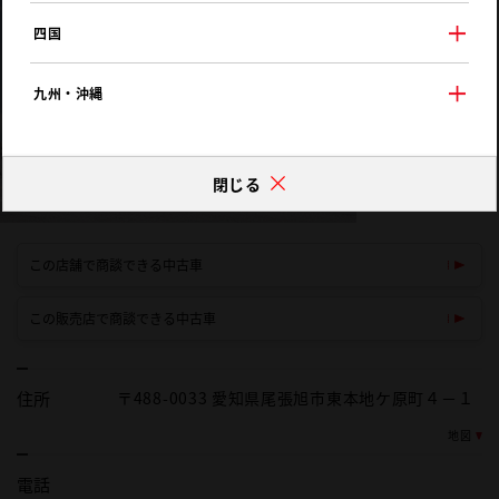
四国
九州・沖縄
閉じる
この店舗で商談できる中古車
この販売店で商談できる中古車
住所
〒488-0033 愛知県尾張旭市東本地ケ原町４－１
地図
電話