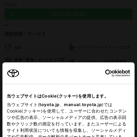
電話番号
0561-52-1000
施設情報・
サービス
AED
バリアフリー/フラットフロア
車検・整備・メンテナンス取
バリアフリー/多目的駐車場
扱店
キッズコーナー
G-Station
WiFi
フリードリンク
当ウェブサイトはCookie(クッキー)を使用します。
当ウェブサイト(
toyota.jp
、
manual.toyota.jp
)では
Cookie(クッキー)を使用して、ユーザーに合わせたコンテン
この販売店のウェブサイトはこちら
ツや広告の表示、ソーシャルメディアの提供、広告の表示回
数やクリック数の測定を行っています。またユーザーによる
サイト利用状況についても情報を収集し、ソーシャルメディ
アや広告配信、データ解析の各パートナーと共有していま