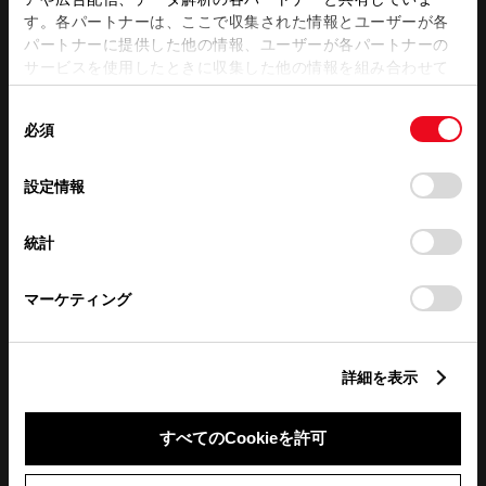
営業日カレンダー
す。各パートナーは、ここで収集された情報とユーザーが各
パートナーに提供した他の情報、ユーザーが各パートナーの
サービスを使用したときに収集した他の情報を組み合わせて
使用することがあります。当ウェブサイトの使用を続行する
同
とCookie(クッキー)に同意したこととなります。
必須
意
の
「すべてのCookieを許可」をクリックすることで、お客様の
選
デバイスにすべてのCookie(クッキー)が保存されることに同
設定情報
択
意したことになります。Cookie(クッキー)のオプトアウト、
設定の変更、同意を撤回したりするにあたっては、当社の
統計
「
Cookie（クッキー）情報の取り扱いについて
」をご覧くだ
さい。
マーケティング
詳細を表示
すべてのCookieを許可